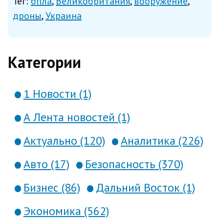
Тег:
бпла
Великобритания
вооружение
Великобританией, сообщает в среду
дроны
Украина
РИА Новости со ссылкой на данные
украинского телеканала
Категории
«Общественное». Нап...
1 Новости (1)
А Лента новостей (1)
Актуально (120)
Аналитика (226)
Авто (17)
Безопасность (370)
Бизнес (86)
Дальний Восток (1)
Экономика (562)