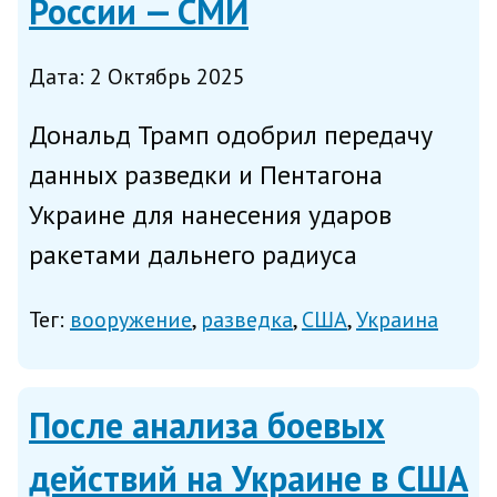
России — СМИ
Дата: 2 Октябрь 2025
Дональд Трамп одобрил передачу
данных разведки и Пентагона
Украине для нанесения ударов
ракетами дальнего радиуса
действия по российской
Тег:
вооружение
разведка
США
Украина
энергетической инфраструктуре,
написала в среду газета The Wall
Street Journal со ссылкой на
После анализа боевых
американских чиновни...
действий на Украине в США