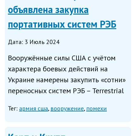
объявлена закупка
портативных систем РЭБ
Дата: 3 Июль 2024
Вооружённые силы США с учётом
характера боевых действий на
Украине намерены закупить «сотни»
переносных систем РЭБ – Terrestrial
Layer System–Brigade Combat Team
Тег:
армия сша
вооружение
помехи
Manpack (TLS-BCT Manpack),
способных сканировать эфир и
противодействовать системам