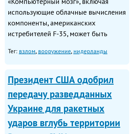
«Компьютерный мозг», включая
использующие облачные вычисления
компоненты, американских
истребителей F-35, может быть
взломан так же, как iPhone для
Тег:
взлом
вооружение
нидерланды
установки сторонних обновлений (в
случае с айфоном это обозначается
термином «jail break» – ред.), нап...
Президент США одобрил
передачу разведданных
Украине для ракетных
ударов вглубь территории