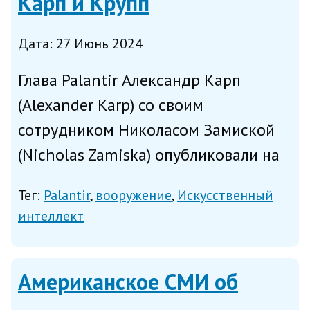
Карп и Крупп
ради...
Дата: 27 Июнь 2024
Глава Palantir Александр Карп
(Alexander Karp) со своим
сотрудником Николасом Замиской
(Nicholas Zamiska) опубликовали на
этой неделе замечательную статью
Тег:
Palantir
вооружение
Искусственный
об ИИ-оружии. Не о том, как такое
интеллект
оружие создавать, что было бы
логично для людей из технологич...
Американское СМИ об