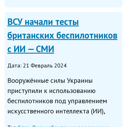
совершенствование систем
вооружений, следует из
ВСУ начали тесты
опубликованной в понедельник
британских беспилотников
аген...
с ИИ — СМИ
Дата: 21 Февраль 2024
Вооружённые силы Украины
приступили к использованию
беспилотников под управлением
искусственного интеллекта (ИИ),
которые были предоставлены