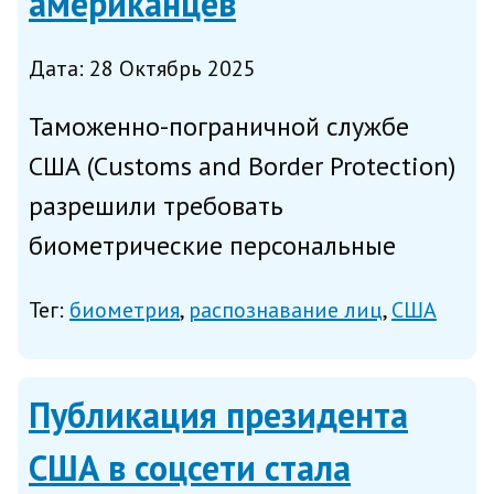
американцев
Дата: 28 Октябрь 2025
Таможенно-пограничной службе
США (Customs and Border Protection)
разрешили требовать
биометрические персональные
данные (ПД) у всех неграждан
Тег:
биометрия
распознавание лиц
США
Америки на выезде из Соединённых
Штатов, написал в понедельник
Nextgov/FCW со ссылкой на
Публикация президента
нормативный докумен...
США в соцсети стала