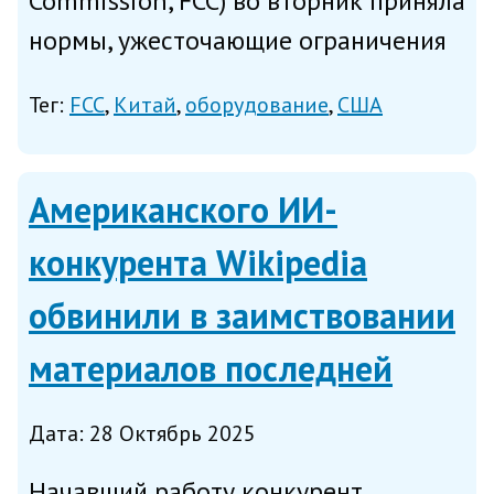
Commission, FCC) во вторник приняла
нормы, ужесточающие ограничения
в отношении импорта, продажи и
Тег:
FCC
Китай
оборудование
США
продвижения китайских
электронных устройств и
компонентов от компаний КНР из
Американского ИИ-
чёрного списка р...
конкурента Wikipedia
обвинили в заимствовании
материалов последней
Дата: 28 Октябрь 2025
Начавший работу конкурент