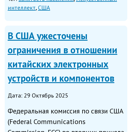
страны о влиянии задействованных
интеллект
США
технологий искусственного
интеллекта на штат организаций,
В США ужесточены
написал в сред...
ограничения в отношении
китайских электронных
устройств и компонентов
Дата: 29 Октябрь 2025
Федеральная комиссия по связи США
(Federal Communications