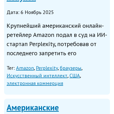
Дата: 6 Ноябрь 2025
Крупнейший американский онлайн-
ретейлер Amazon подал в суд на ИИ-
стартап Perplexity, потребовав от
последнего запретить его
разработке – «ИИ-браузеру с
Тег:
Amazon
Perplexity
браузеры
функцией персонального
Искусственный интеллект
США
помощника Comet» – совершать за
электронная коммерция
человека покупки в Интернете,
сообщило в ср...
Американские