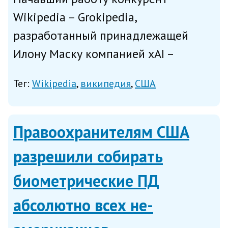
Wikipedia – Grokipedia,
разработанный принадлежащей
Илону Маску компанией xAI –
заимствует материалы у Wikipedia,
Тег:
Wikipedia
википедия
США
подметило во вторник издание The
Verge. В пример приводятся статьи о
приставке PlayStation 5 и
Правоохранителям США
автомобиле Linc...
разрешили собирать
биометрические ПД
абсолютно всех не-