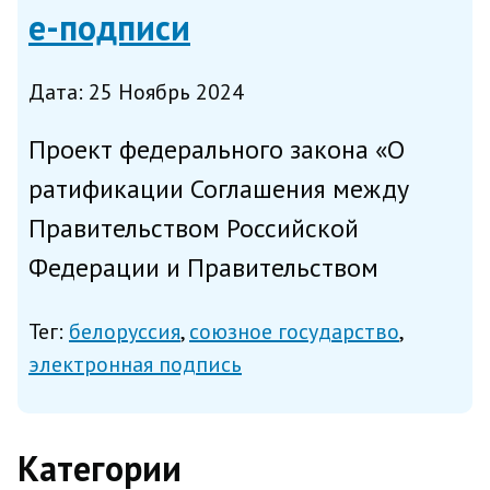
е-подписи
Дата: 25 Ноябрь 2024
Проект федерального закона «О
ратификации Соглашения между
Правительством Российской
Федерации и Правительством
Республики Беларусь о порядке
Тег:
белоруссия
союзное государство
признания электронной подписи
электронная подпись
(электронной цифровой подписи) в
электронном документе при
Категории
трансграничном элек...