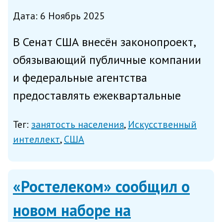
Дата: 6 Ноябрь 2025
В Сенат США внесён законопроект,
обязывающий публичные компании
и федеральные агентства
предоставлять ежеквартальные
отчёты в министерство труда
Тег:
занятость населения
Искусственный
страны о влиянии задействованных
интеллект
США
технологий искусственного
интеллекта на штат организаций,
«Ростелеком» сообщил о
написал в сред...
новом наборе на