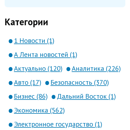
вакансий в филиалах компании по
Категории
всей России, сообща...
1 Новости (1)
А Лента новостей (1)
Актуально (120)
Аналитика (226)
Авто (17)
Безопасность (370)
Бизнес (86)
Дальний Восток (1)
Экономика (562)
Электронное государство (1)