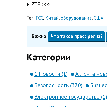
и ZTE >>>
Тег:
FCC
Китай
оборудование
США
Важно:
Что такое пресс релиз?
Категории
1 Новости (1)
А Лента ново
Безопасность (370)
Бизнес
Электронное государство (1)