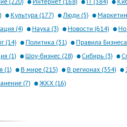
е (220)
Интернет (168)
IT (384)
Киб
)
Культура (177)
Люди (5)
Маркетинг
ция (4)
Наука (3)
Новости (614)
Но
г (14)
Политика (31)
Правила Бизнеса 
я (1)
Шоу-бизнес (28)
Сибирь (3)
С
 (1)
В мире (215)
В регионах (354)
анение (7)
ЖКХ (16)