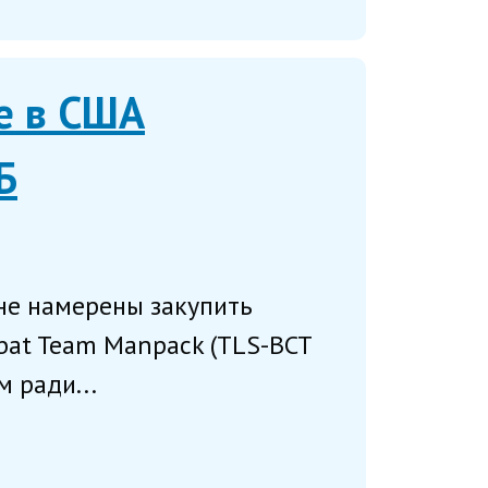
е в США
Б
не намерены закупить
mbat Team Manpack (TLS-BCT
 ради...