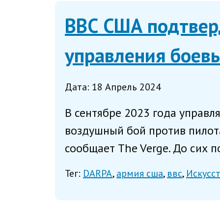
ВВС США подтвер
управления боев
Дата: 18 Апрель 2024
В сентябре 2023 года управл
воздушный бой против пилота
сообщает The Verge. До сих п
Тег:
DARPA
армия сша
ввс
Искусс