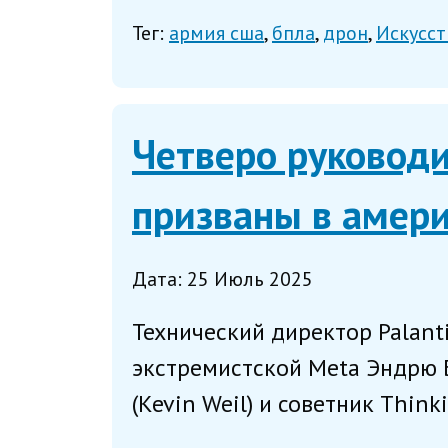
Тег:
армия сша
бпла
дрон
Искусс
Четверо руковод
призваны в амер
Дата: 25 Июль 2025
Технический директор Palant
экстремистской Meta Эндрю Б
(Kevin Weil) и советник Thin