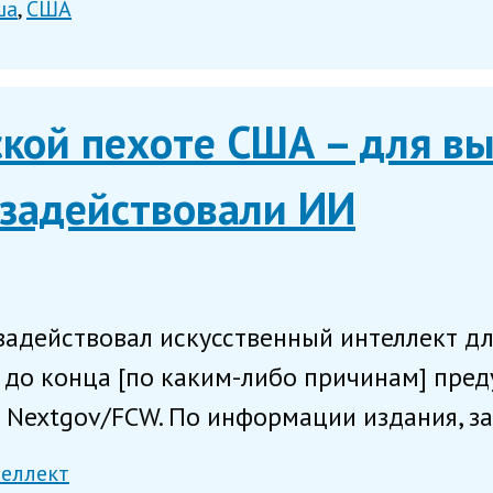
ша
США
ской пехоте США – для в
 задействовали ИИ
задействовал искусственный интеллект дл
ь до конца [по каким-либо причинам] пре
 Nextgov/FCW. По информации издания, за
теллект