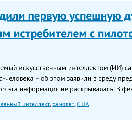
дили первую успешную д
ым истребителем с пилот
яемый искусственным интеллектом (ИИ) с
-человека – об этом заявили в среду пре
ор эта информация не раскрывалась. В фев
твенный интеллект
самолет
США