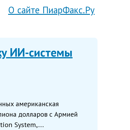
О сайте ПиарФакс.Ру
ку ИИ-системы
анных американская
ллиона долларов с Армией
ion System,...