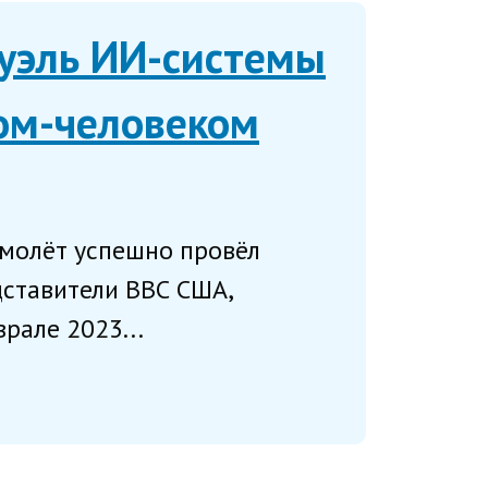
уэль ИИ-системы
ом-человеком
амолёт успешно провёл
дставители ВВС США,
рале 2023...