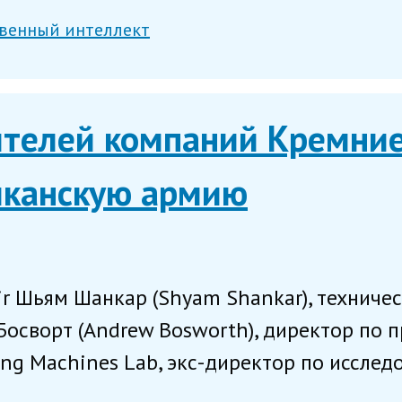
твенный интеллект
ителей компаний Кремни
иканскую армию
ir Шьям Шанкар (Shyam Shankar), техниче
осворт (Andrew Bosworth), директор по 
king Machines Lab, экс-директор по исслед