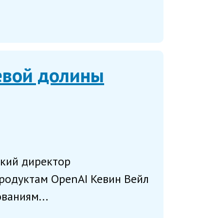
евой долины
ский директор
продуктам OpenAI Кевин Вейл
ованиям...