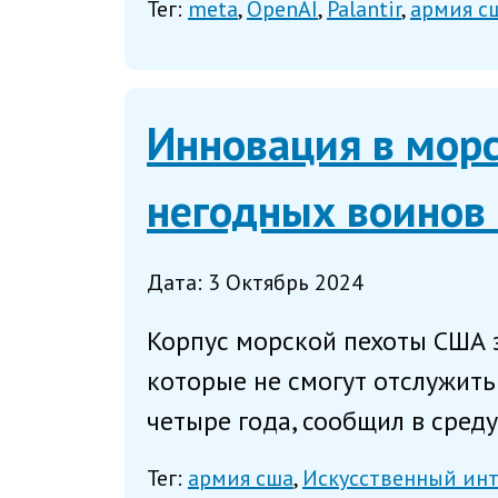
Тег:
meta
OpenAI
Palantir
армия с
Инновация в мор
негодных воинов
Дата: 3 Октябрь 2024
Корпус морской пехоты США 
которые не смогут отслужит
четыре года, сообщил в среду
Тег:
армия сша
Искусственный ин