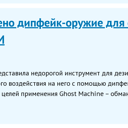
ено дипфейк-оружие для 
И
едставила недорогой инструмент для дез
го воздействия на него с помощью дипфей
 целей применения Ghost Machine – обман