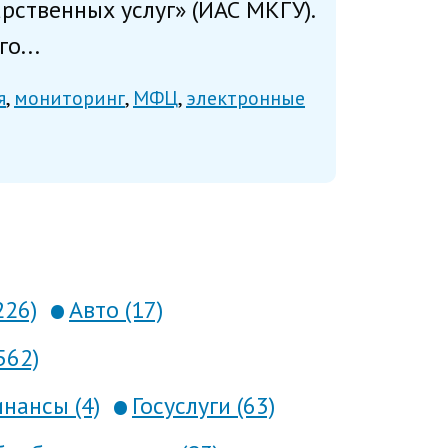
ственных услуг» (ИАС МКГУ).
о...
я
мониторинг
МФЦ
электронные
226)
Авто (17)
562)
нансы (4)
Госуслуги (63)