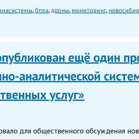
виасистемы
бпла
дроны
мониторинг
новосибир
опубликован ещё один пр
но-аналитической систе
ственных услуг»
вало для общественного обсуждения нов