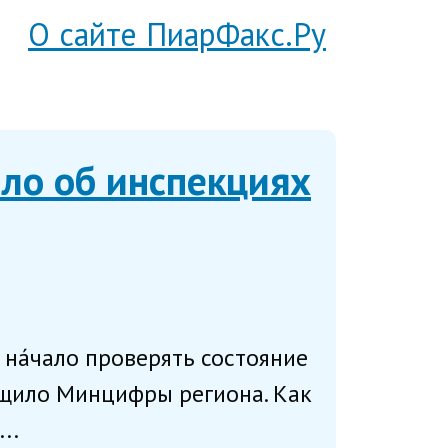
О сайте ПиарФакс.Ру
ло об инспекциях
на́чало проверять состояние
бщило Минцифры региона. Как
..