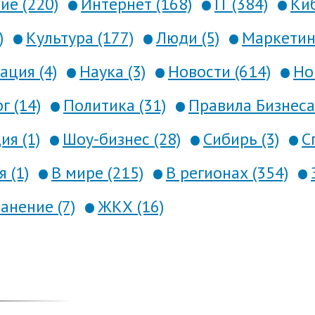
е (220)
Интернет (168)
IT (384)
Киб
)
Культура (177)
Люди (5)
Маркетинг
ция (4)
Наука (3)
Новости (614)
Но
г (14)
Политика (31)
Правила Бизнеса 
я (1)
Шоу-бизнес (28)
Сибирь (3)
С
 (1)
В мире (215)
В регионах (354)
анение (7)
ЖКХ (16)