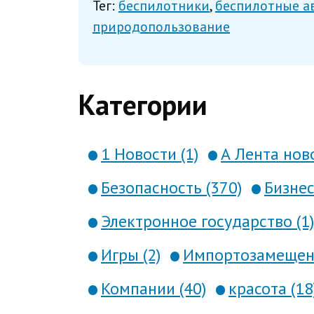
Тег:
беспилотники
беспилотные а
природопользование
Категории
1 Новости (1)
А Лента ново
Безопасность (370)
Бизнес
Электронное государство (1)
Игры (2)
Импортозамещени
Компании (40)
красота (18