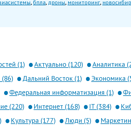
виасистемы
бпла
дроны
мониторинг
новосибир
стей (1)
Актуально (120)
Аналитика (
 (86)
Дальний Восток (1)
Экономика (
Федеральная информатизация (1)
Фи
е (220)
Интернет (168)
IT (384)
Киб
)
Культура (177)
Люди (5)
Маркетинг