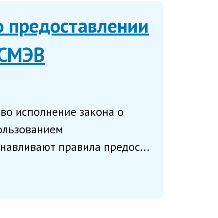
о предоставлении
 СМЭВ
во исполнение закона о
ользованием
авливают правила предос...