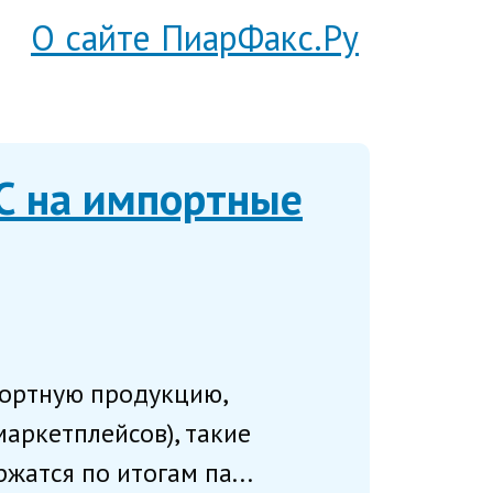
О сайте ПиарФакс.Ру
С на импортные
портную продукцию,
аркетплейсов), такие
атся по итогам па...