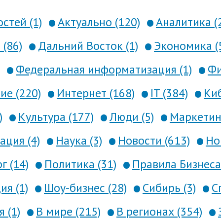
стей (1)
Актуально (120)
Аналитика (
 (86)
Дальний Восток (1)
Экономика (
Федеральная информатизация (1)
Фи
е (220)
Интернет (168)
IT (384)
Киб
)
Культура (177)
Люди (5)
Маркетинг
ция (4)
Наука (3)
Новости (613)
Но
г (14)
Политика (31)
Правила Бизнеса 
я (1)
Шоу-бизнес (28)
Сибирь (3)
С
 (1)
В мире (215)
В регионах (354)