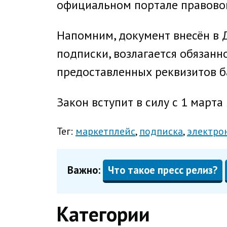
официальном портале правово
Напомним, документ внесён в Д
подписки, возлагается обязанн
предоставленных реквизитов ба
Закон вступит в силу с 1 марта
Тег:
маркетплейс
подписка
электро
Важно:
Что такое пресс релиз?
Категории