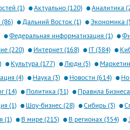
стей (1)
Актуально (120)
Аналитика (
 (86)
Дальний Восток (1)
Экономика (
Федеральная информатизация (1)
Фи
е (220)
Интернет (168)
IT (384)
Киб
)
Культура (177)
Люди (5)
Маркетинг
ция (4)
Наука (3)
Новости (614)
Но
г (14)
Политика (31)
Правила Бизнеса 
я (1)
Шоу-бизнес (28)
Сибирь (3)
С
 (1)
В мире (215)
В регионах (354)