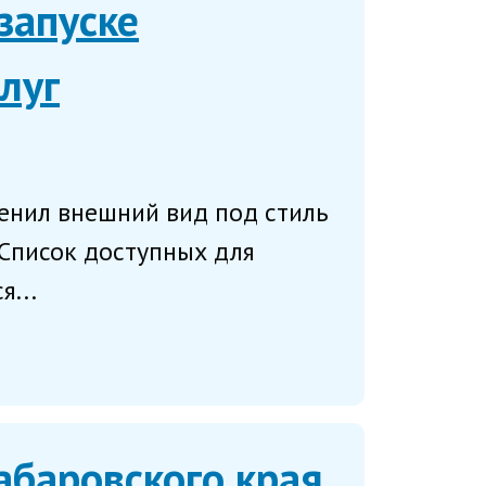
запуске
луг
менил внешний вид под стиль
 Список доступных для
...
абаровского края