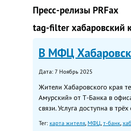
direct
Пресс-релизы PRFax
tag-filter хабаровский 
В МФЦ Хабаровск
Дата: 7 Ноябрь 2025
Жители Хабаровского края т
Амурский» от Т-Банка в офи
связи. Услуга доступна в трёх
Тег:
карта жителя
МФЦ
т-банк
ха