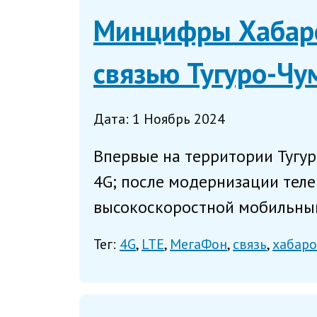
Минцифры Хабаро
связью Тугуро-Чу
Дата: 1 Ноябрь 2024
Впервые на территории Тугур
4G; после модернизации тел
высокоскоростной мобильный
Тег:
4G
LTE
МегаФон
связь
хабаро