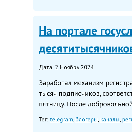
На портале госус
десятитысячнико
Дата: 2 Ноябрь 2024
Заработал механизм регистра
тысяч подписчиков, соответс
пятницу. После добровольной
Тег:
telegram
блогеры
каналы
рег