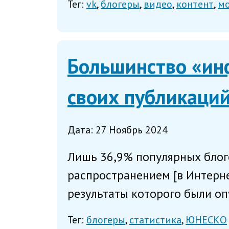
Тег:
vk
блогеры
видео
контент
мо
Большинство «ин
своих публикаций
Дата: 27 Ноябрь 2024
Лишь 36,9% популярных блог
распространением [в Интерне
результаты которого были оп
Тег:
блогеры
статистика
ЮНЕСКО