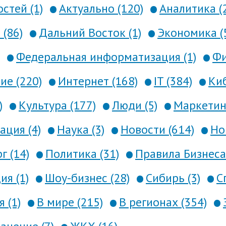
стей (1)
Актуально (120)
Аналитика (
 (86)
Дальний Восток (1)
Экономика (
Федеральная информатизация (1)
Фи
е (220)
Интернет (168)
IT (384)
Киб
)
Культура (177)
Люди (5)
Маркетинг
ция (4)
Наука (3)
Новости (614)
Но
г (14)
Политика (31)
Правила Бизнеса 
я (1)
Шоу-бизнес (28)
Сибирь (3)
С
 (1)
В мире (215)
В регионах (354)