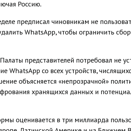
лючая Россию.
еделе предписал чиновникам не пользоват
удалить WhatsApp, чтобы ограничить сбо
Палаты представителей потребовал не ус
е WhatsApp со всех устройств, числящих
шение объясняется «непрозрачной» поли
ифрования хранящихся данных и потенциа
рмы оценивается в три миллиарда пользо
вропе, Латинской Америке и на Ближнем Во