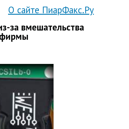
О сайте ПиарФакс.Ру
из-за вмешательства
й фирмы