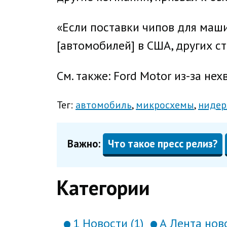
«Если поставки чипов для маши
[автомобилей] в США, других ст
См. также: Ford Motor из-за н
Тег:
автомобиль
микросхемы
нидер
Важно:
Что такое пресс релиз?
Категории
1 Новости (1)
А Лента ново