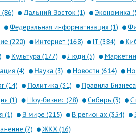
 (86)
Дальний Восток (1)
Экономика (
Федеральная информатизация (1)
Фи
е (220)
Интернет (168)
IT (384)
Киб
)
Культура (177)
Люди (5)
Маркетинг
ция (4)
Наука (3)
Новости (614)
Но
г (14)
Политика (31)
Правила Бизнеса 
я (1)
Шоу-бизнес (28)
Сибирь (3)
С
 (1)
В мире (215)
В регионах (354)
анение (7)
ЖКХ (16)