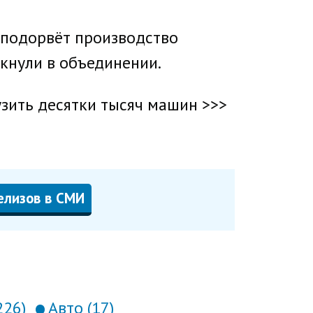
о подорвёт производство
ркнули в объединении.
рузить десятки тысяч машин >>>
елизов в СМИ
226)
Авто (17)