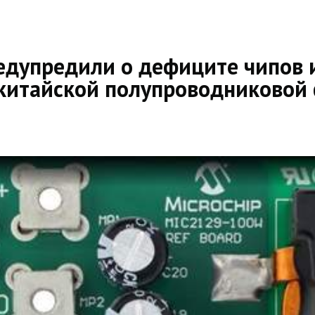
едупредили о дефиците чипов 
 китайской полупроводниково