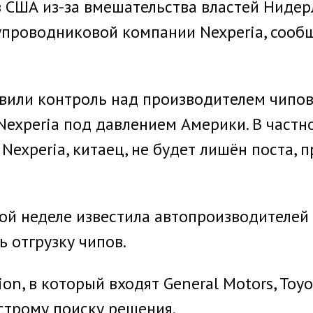
 США из-за вмешательства властей Нидер
роводниковой компании Nexperia, сообща
или контроль над производителем чипов
experia под давлением Америки. В частн
а Nexperia, китаец, не будет лишён поста,
лой неделе известила автопроизводителей 
 отгрузку чипов.
ion, в который входят General Motors, Toyo
строму поиску решения.