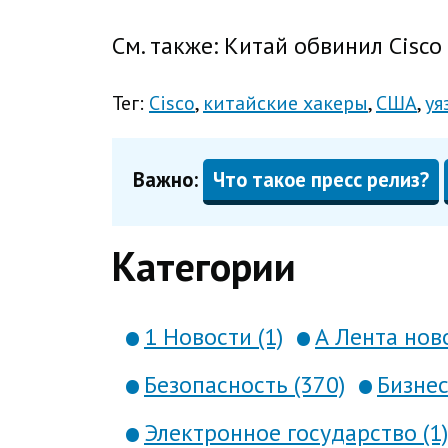
См. также: Китай обвинил Cisc
Тег:
Cisco
китайские хакеры
США
уя
Важно:
Что такое пресс релиз?
Категории
1 Новости (1)
А Лента ново
Безопасность (370)
Бизнес
Электронное государство (1)