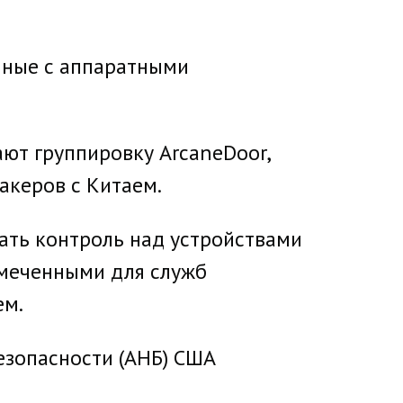
нные с аппаратными
ают группировку ArcaneDoor,
акеров с Китаем.
ть контроль над устройствами
амеченными для служб
ем.
езопасности (АНБ) США