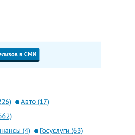
елизов в СМИ
226)
Авто (17)
562)
нансы (4)
Госуслуги (63)