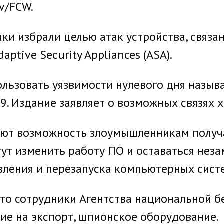
ov/FCW.
ки избрали целью атак устройства, связа
ptive Security Appliances (ASA).
льзовать уязвимости нулевого дня назыв
9. Издание заявляет о возможных связях х
ают возможность злоумышленникам получа
гут изменить работу ПО и оставаться нез
вления и перезапуска компьютерных сист
что сотрудники Агентства национальной б
щие на экспорт, шпионское оборудование.