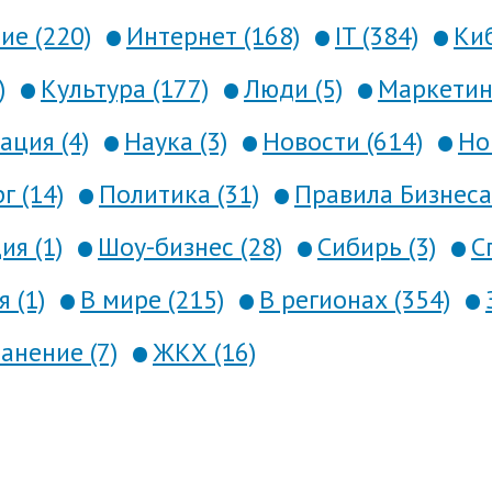
е (220)
Интернет (168)
IT (384)
Киб
)
Культура (177)
Люди (5)
Маркетинг
ция (4)
Наука (3)
Новости (614)
Но
г (14)
Политика (31)
Правила Бизнеса 
я (1)
Шоу-бизнес (28)
Сибирь (3)
С
 (1)
В мире (215)
В регионах (354)
анение (7)
ЖКХ (16)