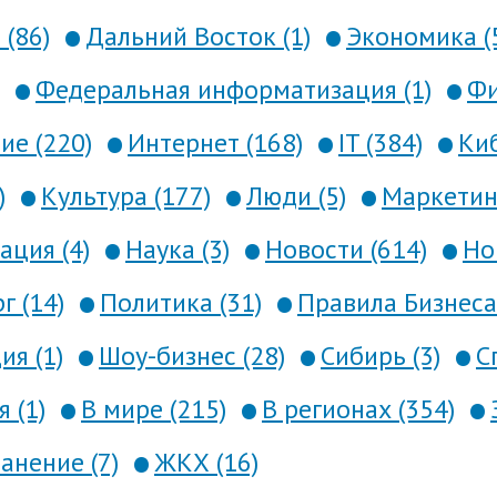
 (86)
Дальний Восток (1)
Экономика (
Федеральная информатизация (1)
Фи
е (220)
Интернет (168)
IT (384)
Киб
)
Культура (177)
Люди (5)
Маркетинг
ция (4)
Наука (3)
Новости (614)
Но
г (14)
Политика (31)
Правила Бизнеса 
я (1)
Шоу-бизнес (28)
Сибирь (3)
С
 (1)
В мире (215)
В регионах (354)
анение (7)
ЖКХ (16)