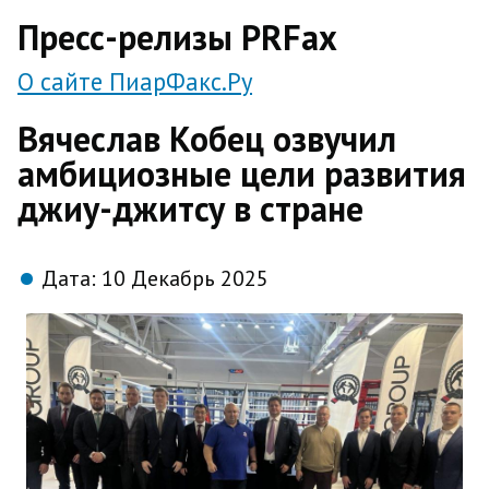
direct
Пресс-релизы PRFax
О сайте ПиарФакс.Ру
Вячеслав Кобец озвучил
амбициозные цели развития
джиу-джитсу в стране
Дата:
10 Декабрь 2025