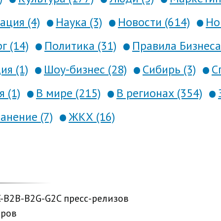
ция (4)
Наука (3)
Новости (614)
Но
г (14)
Политика (31)
Правила Бизнеса 
я (1)
Шоу-бизнес (28)
Сибирь (3)
С
 (1)
В мире (215)
В регионах (354)
анение (7)
ЖКХ (16)
C-B2B-B2G-G2C пресс-релизов
еров