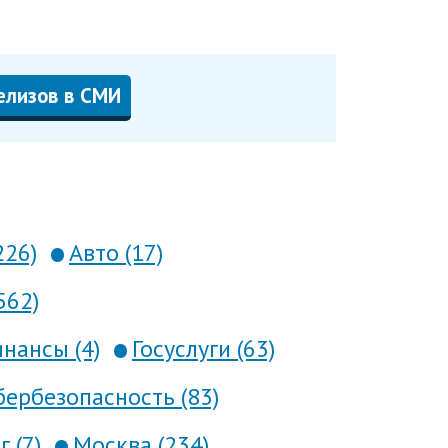
елизов в СМИ
226)
Авто (17)
562)
нансы (4)
Госуслуги (63)
ербезопасность (83)
 (7)
Москва (234)