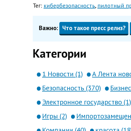
Тег:
кибербезопасность
пилотный п
Важно:
Что такое пресс релиз?
Категории
1 Новости (1)
А Лента ново
Безопасность (370)
Бизнес
Электронное государство (1)
Игры (2)
Импортозамещени
Компании (40)
красота (18