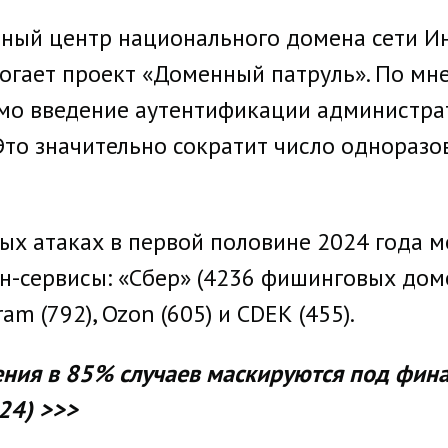
ый центр национального домена сети Инт
гает проект «Доменный патруль». По мн
имо введение аутентификации администра
 Это значительно сократит число однора
ых атаках в первой половине 2024 года 
сервисы: «Сбер» (4236 фишинговых домено
ram (792), Ozon (605) и СDЕК (455).
ния в 85% случаев маскируются под фин
024) >>>