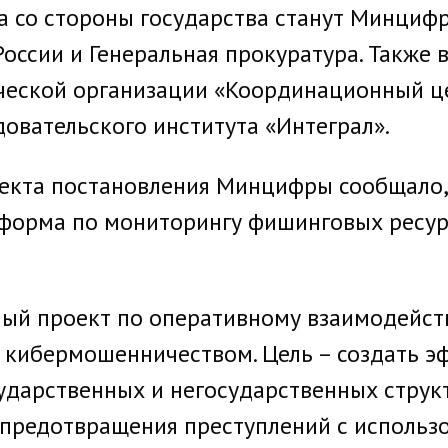
а со стороны государства станут Минцифр
России и Генеральная прокуратура. Также 
ческой организации «Координационный ц
довательского института «Интеграл».
екта постановления Минцифры сообщало,
тформа по мониторингу фишинговых ресур
ный проект по оперативному взаимодейств
с кибермошенничеством. Цель – создать 
ударственных и негосударственных струк
предотвращения преступлений с использ