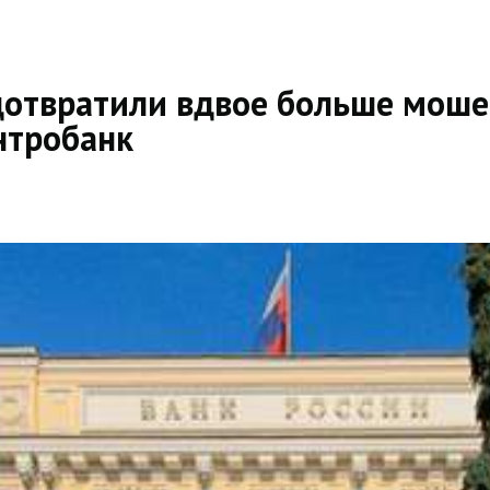
дотвратили вдвое больше моше
нтробанк