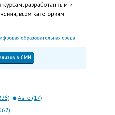
н-курсам, разработанным и
чения, всем категориям
ифровая образовательная среда
елизов в СМИ
226)
Авто (17)
562)