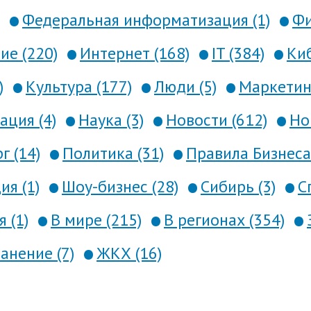
Федеральная информатизация (1)
Фи
е (220)
Интернет (168)
IT (384)
Киб
)
Культура (177)
Люди (5)
Маркетинг
ция (4)
Наука (3)
Новости (612)
Но
г (14)
Политика (31)
Правила Бизнеса 
я (1)
Шоу-бизнес (28)
Сибирь (3)
С
 (1)
В мире (215)
В регионах (354)
анение (7)
ЖКХ (16)