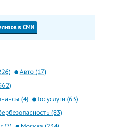
елизов в СМИ
226)
Авто (17)
562)
нансы (4)
Госуслуги (63)
ербезопасность (83)
 (7)
Москва (234)