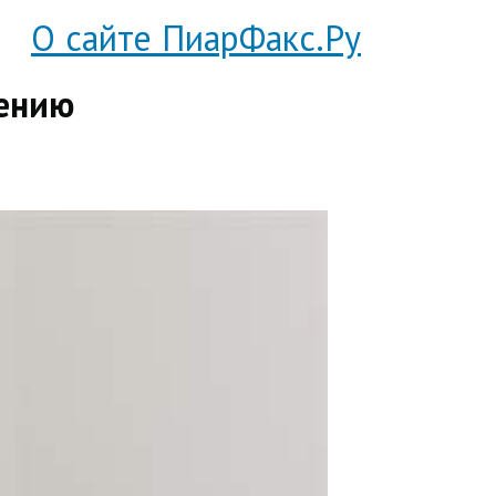
О сайте ПиарФакс.Ру
чению