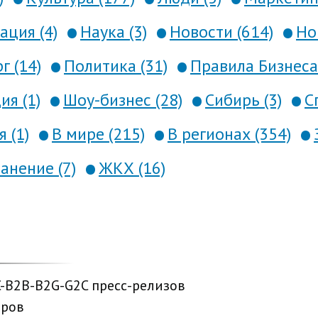
ция (4)
Наука (3)
Новости (614)
Но
г (14)
Политика (31)
Правила Бизнеса 
я (1)
Шоу-бизнес (28)
Сибирь (3)
С
 (1)
В мире (215)
В регионах (354)
анение (7)
ЖКХ (16)
C-B2B-B2G-G2C пресс-релизов
еров