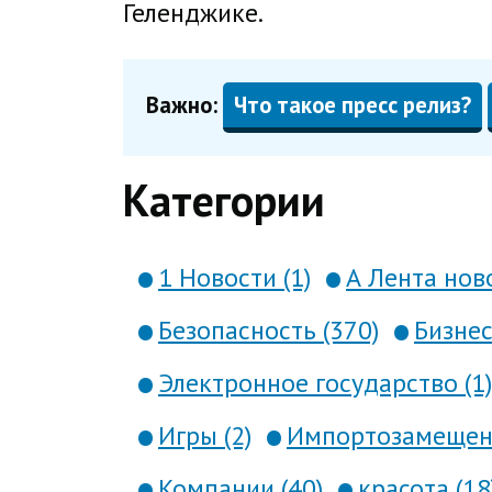
Геленджике.
Важно:
Что такое пресс релиз?
Категории
1 Новости (1)
А Лента ново
Безопасность (370)
Бизнес
Электронное государство (1)
Игры (2)
Импортозамещени
Компании (40)
красота (18