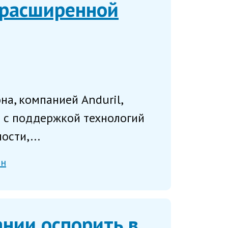
м расширенной
на, компанией Anduril,
 с поддержкой технологий
ости,...
он
нии оспорить в