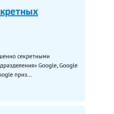
екретных
ршенно секретными
разделения» Google, Google
ogle приз...