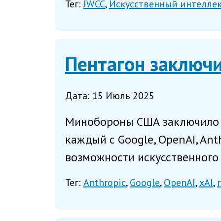
Тег:
JWCC
Искусственный интелле
Пентагон заключ
Дата: 15 Июль 2025
Минобороны США заключило 
каждый с Google, OpenAI, An
возможности искусственного 
Тег:
Anthropic
Google
OpenAI
xAI