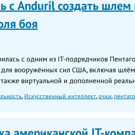
ь с Anduril создать шле
оля боя
илась с одним из IT-подрядчиков Пентаго
 для вооружённых сил США, включая шлём
 также виртуальной и дополненной реальн
альность
Искусственный интеллект
очки
пентаг
а американской IT-компа