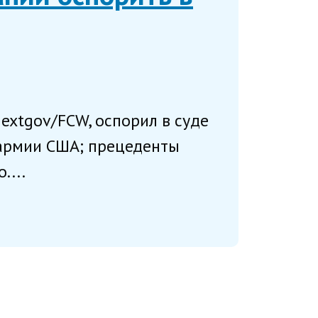
extgov/FCW, оспорил в суде
 армии США; прецеденты
....