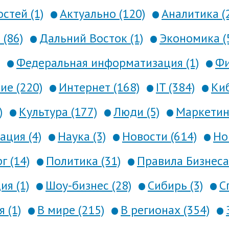
стей (1)
Актуально (120)
Аналитика (
 (86)
Дальний Восток (1)
Экономика (
Федеральная информатизация (1)
Фи
е (220)
Интернет (168)
IT (384)
Киб
)
Культура (177)
Люди (5)
Маркетинг
ция (4)
Наука (3)
Новости (614)
Но
г (14)
Политика (31)
Правила Бизнеса 
я (1)
Шоу-бизнес (28)
Сибирь (3)
С
 (1)
В мире (215)
В регионах (354)