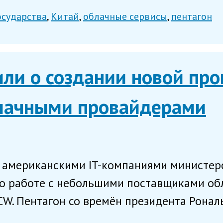
осударства
Китай
облачные сервисы
пентагон
или о создании новой пр
лачными провайдерами
американскими IT-компаниями министер
 работе с небольшими поставщиками обла
W. Пентагон со времён президента Рональ