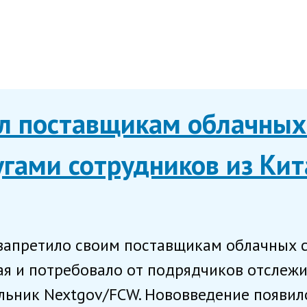
ил поставщикам облачных
угами сотрудников из Кит
апретило своим поставщикам облачных с
ая и потребовало от подрядчиков отслеж
льник Nextgov/FCW. Нововведение появило