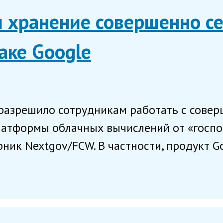
л хранение совершенно с
аке Google
азрешило сотрудникам работать с сове
атформы облачных вычислений от «господ
рник Nextgov/FCW. В частности, продукт Go