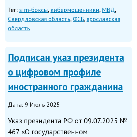
преступного сообщества, которые
Тег:
sim-боксы
кибермошенники
МВД
занимались эксплуатацией
Свердловская область
ФСБ
ярославская
информационной инфраструктуры,
область
специально предназначенной для
«приземле...
Подписан указ президента
о цифровом профиле
иностранного гражданина
Дата: 9 Июль 2025
Указ президента РФ от 09.07.2025 №
467 «О государственном