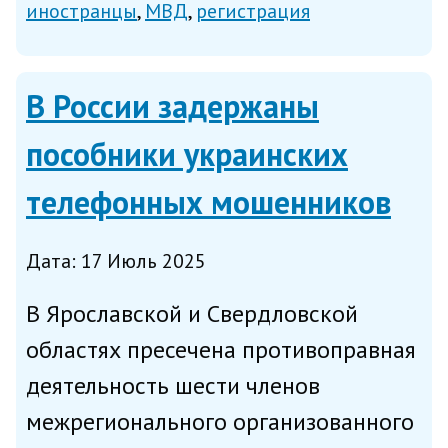
иностранцы
МВД
регистрация
отказом для въезда в РФ, пишет
ТАСС со ссылкой на пресс-центр МВД
В России задержаны
России. Напомним,...
пособники украинских
телефонных мошенников
Дата: 17 Июль 2025
В Ярославской и Свердловской
областях пресечена противоправная
деятельность шести членов
межрегионального организованного