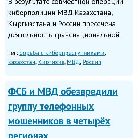
В результате совместной операции
киберполиции МВД Казахстана,
Кыргызстана и России пресечена
деятельность транснациональной
преступной группы, осуществлявшей
Тег:
борьба с киберпреступниками
интернет-мошенничество в
казахстан
Киргизия
МВД
Россия
отношении граждан СНГ, сообщает
МВД Казахстана в пятницу. Как
ФСБ и МВД обезвредили
говор...
группу телефонных
мошенников в четырёх
регионах