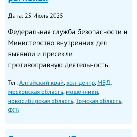
Дата: 25 Июль 2025
Федеральная служба безопасности и
Министерство внутренних дел
выявили и пресекли
противоправную деятельность
действующей в Московской,
Тег:
Алтайский край
кол-центр
МВД
Новосибирской, Томской областях и
московская область
мошенники
Алтайском крае организованной
новосибирская область
Томская область
группы лиц, причастной к
ФСБ
дистанционному мошенничест...