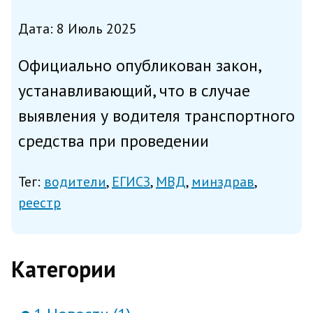
Дата: 8 Июль 2025
Официально опубликован закон,
устанавливающий, что в случае
выявления у водителя транспортного
средства при проведении
медицинского осмотра признаков
Тег:
водители
ЕГИСЗ
МВД
минздрав
заболеваний (состояний),
реестр
недопустимых для управления
транспортными средствами,
Категории
медицинская организац...