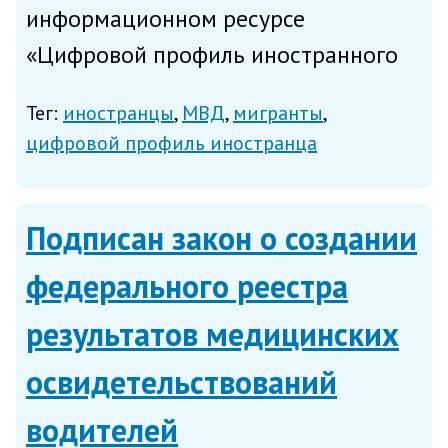
информационном ресурсе
«Цифровой профиль иностранного
гражданина», содержащем сведения
Тег:
иностранцы
МВД
мигранты
об иностранных гражданах и лицах
цифровой профиль иностранца
без гражданства, въезжающих в
Россию, выезжающих из неё,
Подписан закон о создании
пребывающих (пр...
федерального реестра
результатов медицинских
освидетельствований
водителей