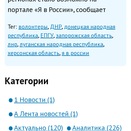
портале «Я в России», сообщает
Минцифры во вторник. Сейчас на
Тег:
волонтеры
ДНР
донецкая народная
портале можно выбрать программу
республика
ЕПГУ
запорожская область
«Молодой Гвардии Единой России» и
лнр
луганская народная республика
«Волонтёрской Роты» по направ...
херсонская область
я в россии
Категории
1 Новости (1)
А Лента новостей (1)
Актуально (120)
Аналитика (226)