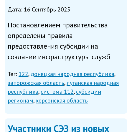
Дата: 16 Сентябрь 2025
Постановлением правительства
определены правила
предоставления субсидии на
создание инфраструктуры служб
обработки вызовов по единым
Тег:
122
донецкая народная республика
номерам «112» и «122» Донецкой и
запорожская область
луганская народная
Луганской Народным Республикам,
республика
система 112
субсидии
Запорожской и Херсонской
регионам
херсонская область
областям. Документ дополняе...
Участники СЭЗ из новых