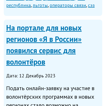
льготной программы заключил один
республика
льготы
операторы связи
сэз
из четырёх банков, на сегодняшний
день участвующих в програ...
На портале для новых
регионов «Я в России»
появился сервис для
волонтёров
Дата: 12 Декабрь 2023
Подать онлайн-заявку на участие в
волонтёрских программах в новых
регионах стало возможно на