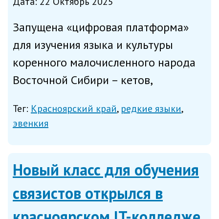
Дата: 22 Октябрь 2025
Запущена «цифровая платформа»
для изучения языка и культуры
коренного малочисленного народа
Восточной Сибири – кетов,
проживающих в Эвенкии, сообщило
Тег:
Красноярский край
редкие языки
Минцифры Красноярского края. На
эвенкия
сайте aktadaskavet.ru есть
библиотека, онлайн-словарь для
Новый класс для обучения
перевода с...
связистов открылся в
красноярском IT-колледже