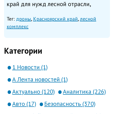
край для нужд лесной отрасли,
сообщает региональное
Тег:
дроны
Красноярский край
лесной
министерство цифрового развития
комплекс
во вторник. Новые аппараты
передали министерству природных
Категории
ресурсов и лесного комплекс...
1 Новости (1)
А Лента новостей (1)
Актуально (120)
Аналитика (226)
Авто (17)
Безопасность (370)