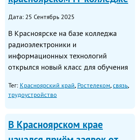
Дата: 25 Сентябрь 2025
В Красноярске на базе колледжа
радиоэлектроники и
информационных технологий
открылся новый класс для обучения
по специальности «мастер по
Тег:
Красноярский край
Ростелеком
связь
обслуживанию абонентов»,
трудоустройство
сообщает министерство цифрового
развития Красноярского края в
В Красноярском крае
четверг. Мастер по обслуж...
начался приём заявок от