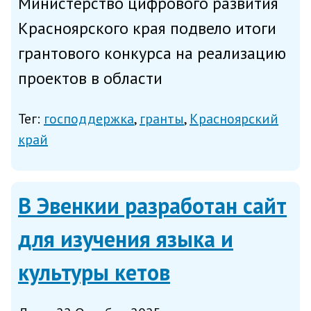
Министерство цифрового развития
Красноярского края подвело итоги
грантового конкурса на реализацию
проектов в области
информационных технологий и
Тег:
господдержка
гранты
Красноярский
связи — победителями стали три
край
региональные IT-компании,
сообщает министерство в четверг.
В Эвенкии разработан сайт
Поддержку в ра...
для изучения языка и
культуры кетов