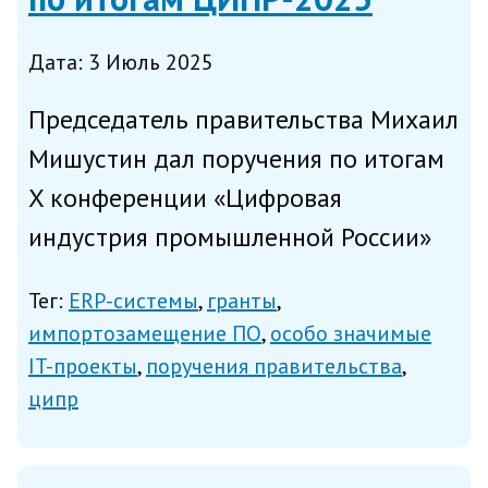
Дата: 3 Июль 2025
Председатель правительства Михаил
Мишустин дал поручения по итогам
X конференции «Цифровая
индустрия промышленной России»
(ЦИПР); в частности, Минцифры
Тег:
ERP-системы
гранты
совместно с отраслевыми
импортозамещение ПО
особо значимые
комитетами поручено
IT-проекты
поручения правительства
сформулировать предложения по
ципр
составу участников и рег...