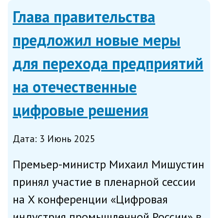
обеспечения развития крупных
Глава правительства
предприятий с не...
предложил новые меры
для перехода предприятий
на отечественные
цифровые решения
Дата: 3 Июнь 2025
Премьер-министр Михаил Мишустин
принял участие в пленарной сессии
на X конференции «Цифровая
индустрия промышленной России» в