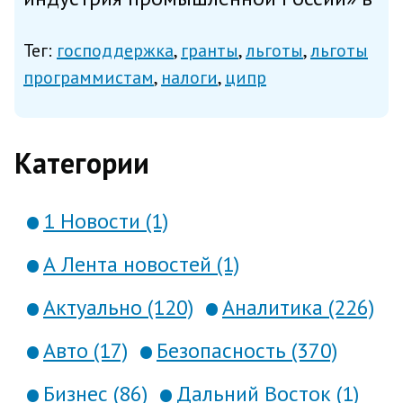
Нижнем Новгороде — предложив, в
Тег:
господдержка
гранты
льготы
льготы
частности, новые меры для
программистам
налоги
ципр
стимулирования спроса на
отечественные цифровые
Категории
технологии. У нас...
1 Новости (1)
А Лента новостей (1)
Актуально (120)
Аналитика (226)
Авто (17)
Безопасность (370)
Бизнес (86)
Дальний Восток (1)