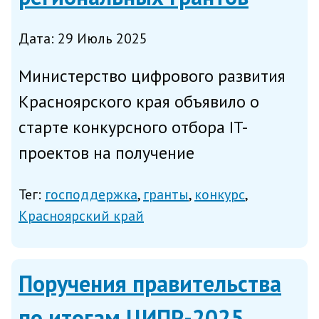
Дата: 29 Июль 2025
Министерство цифрового развития
Красноярского края объявило о
старте конкурсного отбора IT-
проектов на получение
регионального гранта; заявки на
Тег:
господдержка
гранты
конкурс
участие в конкурсе принимаются до
Красноярский край
28 августа. Гранты на разработку
программного обеспечения, IT-
Поручения правительства
сервисов...
по итогам ЦИПР-2025