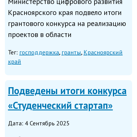
Министерство цифрового развития
Красноярского края подвело итоги
грантового конкурса на реализацию
проектов в области
информационных технологий и
Тег:
господдержка
гранты
Красноярский
связи — победителями стали три
край
региональные IT-компании,
сообщает министерство в четверг.
Подведены итоги конкурса
Поддержку в ра...
«Студенческий стартап»
Дата: 4 Сентябрь 2025