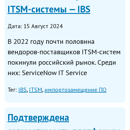
ITSM-системы — IBS
Дата: 15 Август 2024
В 2022 году почти половина
вендоров-поставщиков ITSM-систем
покинули российский рынок. Среди
них: ServiceNow IT Service
Management, HP Service Manager, Jira
Тег:
IBS
ITSM
импортозамещение ПО
Service Management, BMC Remedy
Service Management Suite и многие
другие. При этом, по оценке...
Подтверждена