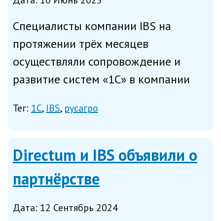
Дата: 10 Июнь 2025
Специалисты компании IBS на
протяжении трёх месяцев
осуществляли сопровождение и
развитие систем «1С» в компании
«Русагро-Центр»; в завершение
Тег:
1С
IBS
русагро
проекта эксперты также дали
рекомендации по ускорению части
бизнес-процессов, сообщает IBS во
Directum и IBS объявили о
вторник. Груп...
партнёрстве
Дата: 12 Сентябрь 2024