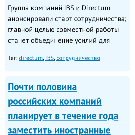
Группа компаний IBS и Directum
анонсировали старт сотрудничества;
главной целью совместной работы
станет объединение усилий для
разработки и внедрения передовых
Тег:
directum
IBS
сотрудничество
решений цифровой трансформации
бизнеса крупных предприятий,
сообщает IBS в четверг. Обе к...
Почти половина
российских компаний
планирует в течение года
заместить иностранные