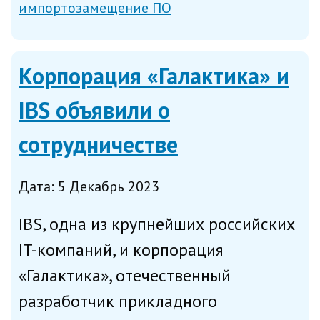
импортозамещение ПО
а 33% планируют перейти на
импортонезависимое ПО в
Корпорация «Галактика» и
ближайшие два...
IBS объявили о
сотрудничестве
Дата: 5 Декабрь 2023
IBS, одна из крупнейших российских
IT-компаний, и корпорация
«Галактика», отечественный
разработчик прикладного