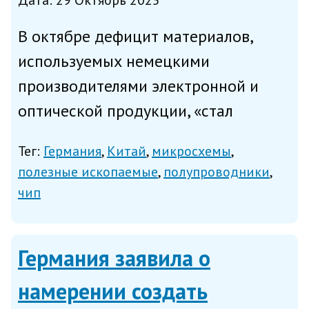
Дата: 29 Октябрь 2025
В октябре дефицит материалов,
используемых немецкими
производителями электронной и
оптической продукции, «стал
острее» в результате ужесточения
Тег:
Германия
Китай
микросхемы
ограничений на поставки
полезные ископаемые
полупроводники
«редкоземельных компонентов»,
чип
сообщает в среду Reuters со ссылкой
на данные инстит...
Германия заявила о
намерении создать