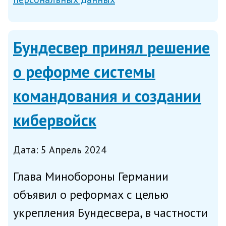
appleinsider.com. По словам
комиссара, DeepSeek не отвечает
Бундесвер принял решение
требуемым ста...
о реформе системы
командования и создании
кибервойск
Дата: 5 Апрель 2024
Глава Минобороны Германии
объявил о реформах с целью
укрепления Бундесвера, в частности