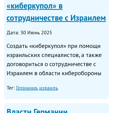
«киберкупол» в
сотрудничестве с Израилем
Дата: 30 Июнь 2025
Создать «киберкупол» при помощи
израильских специалистов, а также
договориться о сотрудничестве с
Израилем в области киберобороны
намерен Берлин, сообщило в
Тег:
Германия
израиль
воскресенье агентство Reuters со
ссылкой на заявление главы МВД
Германии Александра Добриндта...
Власти Германии