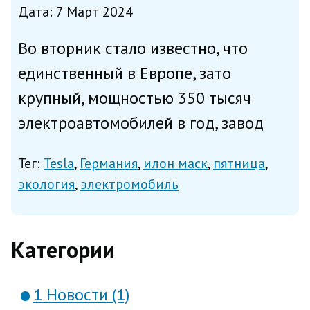
Дата: 7 Март 2024
Во вторник стало известно, что
единственный в Европе, зато
крупный, мощностью 350 тысяч
электроавтомобилей в год, завод
Tesla остановился из-за того, что
Тег:
Tesla
Германия
илон маск
пятница
борцы за окружающую среду́ вывели
экология
электромобиль
из строя питающую производство
электросеть. Свои действия вред...
Категории
1 Новости (1)