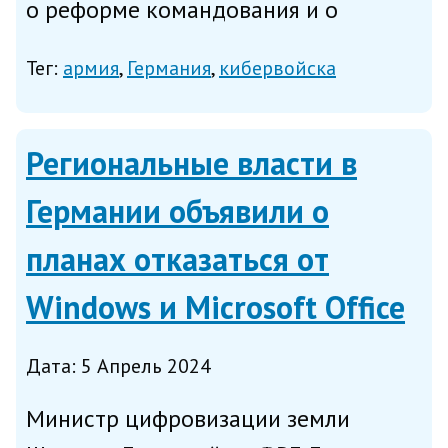
о реформе командования и о
создании кибервойск, сообщает
Тег:
армия
Германия
кибервойска
«Интерфакс» со ссылкой на
немецкий Spiegel. Так, будет создано
единое оперативное центральное
Региональные власти в
командовани...
Германии объявили о
планах отказаться от
Windows и Microsoft Office
Дата: 5 Апрель 2024
Министр цифровизации земли