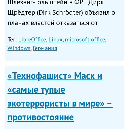
Шлезвиг-Гольштейн в ФРГ Дирк
Щрёдтер (Dirk Schrödter) объявил о
планах властей отказаться от
использования Windows и Microsoft
Тег:
LibreOffice
Linux
microsoft office
Office в пользу Linux и бесплатного
Windows
Германия
офисного пакета LibreOffice, написал
в четверг zdnet.com. «М...
«Технофашист» Маск и
«самые тупые
экотеррористы в мире» –
противостояние