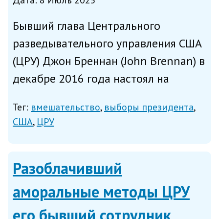
Дата: 8 Июль 2025
Бывший глава Центрального
разведывательного управления США
(ЦРУ) Джон Бреннан (John Brennan) в
декабре 2016 года настоял на
включении недостоверных сведений
Тег:
вмешательство
выборы президента
в доклад о вмешательстве Кремля в
США
ЦРУ
выборы американского президента
(им стал Дональд Трамп), со...
Разоблачивший
аморальные методы ЦРУ
его бывший сотрудник