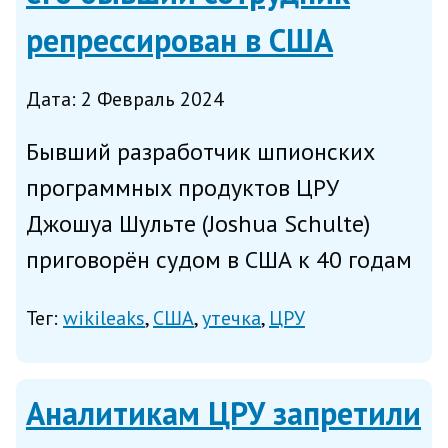
репрессирован в США
Дата: 2 Февраль 2024
Бывший разработчик шпионских
программных продуктов ЦРУ
Джошуа Шульте (Joshua Schulte)
приговорён судом в США к 40 годам
тюремного заключения за «шпионаж,
Тег:
wikileaks
США
утечка
ЦРУ
взлом компьютеров, неуважение к
суду, дачу ложных показаний ФБР и
хранение детской порнографии»,...
Аналитикам ЦРУ запретили