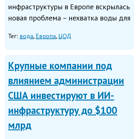
инфраструктуры в Европе вскрылась
новая проблема – нехватка воды для
охлаждения оборудования дата-
Тег:
вода
Европа
ЦОД
центров, обнаружили аналитики
компании GlobalData. Как поясняют
в компании, несмотря на усил...
Крупные компании под
влиянием администрации
США инвестируют в ИИ-
инфраструктуру до $100
млрд