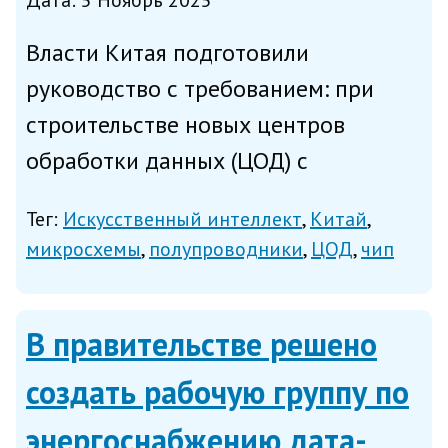
Дата: 5 Ноябрь 2025
Власти Китая подготовили
руководство с требованием: при
строительстве новых центров
обработки данных (ЦОД) с
привлечением государственного
Тег:
Искусственный интеллект
Китай
финансирования использовать
микросхемы
полупроводники
ЦОД
чип
только выпущенные в КНР ИИ-
процессоры, сообщает в среду
В правительстве решено
Reuters со ссылкой на собст...
создать рабочую группу по
энергоснабжению дата-