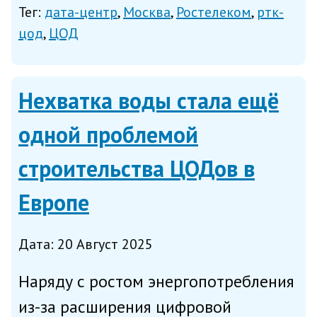
Тег:
дата-центр
Москва
Ростелеком
ртк-
в дата-центре «Медведково»,
цод
ЦОД
сообщает «Ростелеком» в
понедельник. Формирование
Нехватка воды стала ещё
площадки началось в конц...
одной проблемой
строительства ЦОДов в
Европе
Дата: 20 Август 2025
Наряду с ростом энергопотребления
из-за расширения цифровой