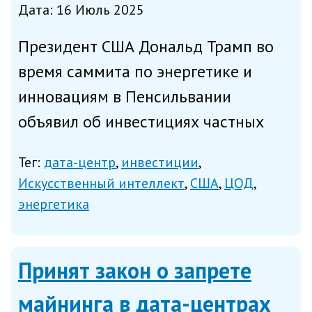
Дата: 16 Июль 2025
Президент США Дональд Трамп во
время саммита по энергетике и
инновациям в Пенсильвании
объявил об инвестициях частных
компаний на сумму более 90
Тег:
дата-центр
инвестиции
миллиардов долларов, которые, по
Искусственный интеллект
США
ЦОД
его словам, связаны с ИИ,
энергетика
технологиями и энергетикой,
сообщает The Verge...
Принят закон о запрете
майнинга в дата-центрах