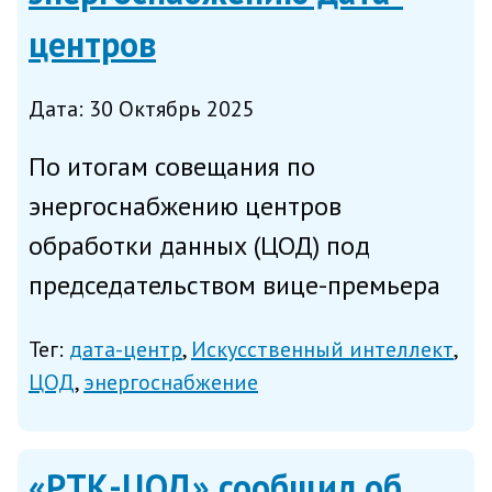
центров
Дата: 30 Октябрь 2025
По итогам совещания по
энергоснабжению центров
обработки данных (ЦОД) под
председательством вице-премьера
Александра Новака с участием
Тег:
дата-центр
Искусственный интеллект
представителей Минэнерго,
ЦОД
энергоснабжение
Минэкономразвития, Минцифры,
профильных департаментов
«РТК-ЦОД» сообщил об
правительства, аналитических