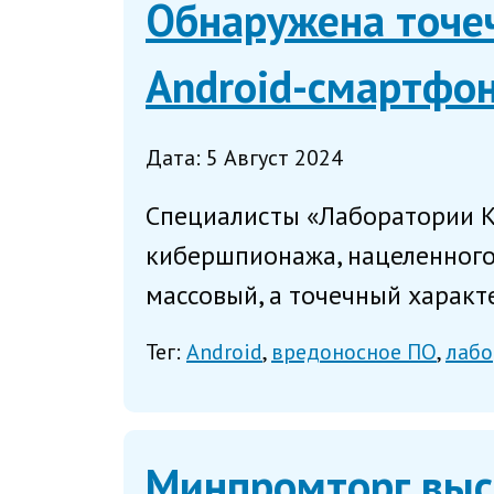
Обнаружена точеч
Android-смартфон
Дата: 5 Август 2024
Специалисты «Лаборатории К
кибершпионажа, нацеленного 
массовый, а точечный характ
Тег:
Android
вредоносное ПО
лабо
Минпромторг выс