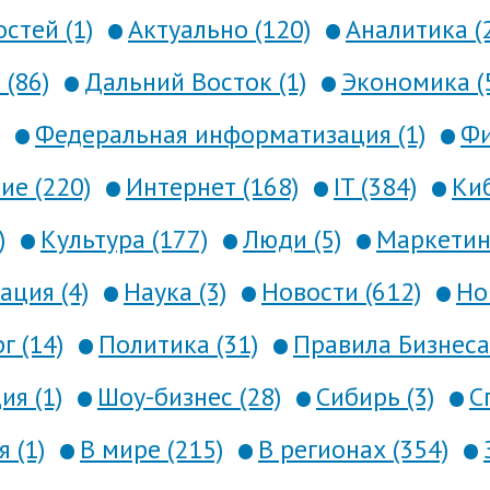
стей (1)
Актуально (120)
Аналитика (
 (86)
Дальний Восток (1)
Экономика (
Федеральная информатизация (1)
Фи
е (220)
Интернет (168)
IT (384)
Киб
)
Культура (177)
Люди (5)
Маркетинг
ция (4)
Наука (3)
Новости (612)
Но
г (14)
Политика (31)
Правила Бизнеса 
я (1)
Шоу-бизнес (28)
Сибирь (3)
С
 (1)
В мире (215)
В регионах (354)