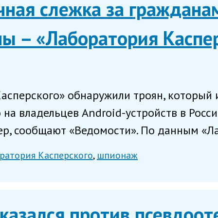
ная слежка за гражданам
ы – «Лаборатория Каспе
асперского» обнаружили троян, который 
на владельцев Android-устройств в Росс
ер, сообщают «Ведомости». По данным «Ла
ратория Касперского
шпионаж
казался против псевдоот