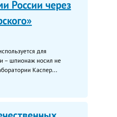
и России через
рского»
используется для
ии – шпионаж носил не
боратории Каспер...
ечественных