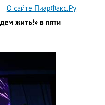
О сайте ПиарФакс.Ру
дем жить!» в пяти