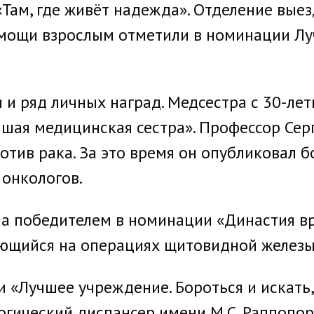
Там, где живёт надежда». Отделение вые
мощи взрослым отметили в номинации Лу
и ряд личных наград. Медсестра с 30-лет
шая медицинская сестра». Профессор Серг
отив рака. За это время он опубликовал б
 онкологов.
ла победителем в номинации «Династия вр
ющийся на операциях щитовидной железы
«Лучшее учреждение. Бороться и искать, 
огический диспансер имени М.С. Раппопор