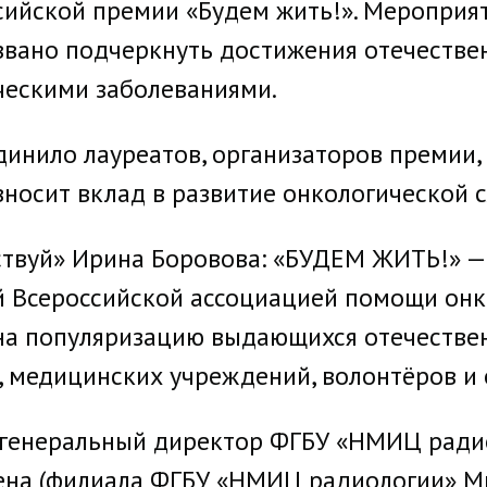
сийской премии «Будем жить!». Мероприя
звано подчеркнуть достижения отечестве
ческими заболеваниями.
инило лауреатов, организаторов премии, з
 вносит вклад в развитие онкологической 
твуй» Ирина Боровова: «БУДЕМ ЖИТЬ!» —
 Всероссийской ассоциацией помощи онк
 на популяризацию выдающихся отечестве
, медицинских учреждений, волонтёров и
 генеральный директор ФГБУ «НМИЦ ради
цена (филиала ФГБУ «НМИЦ радиологии» Ми