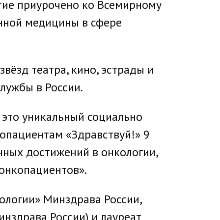
тие приурочено ко Всемирному
нной медицины в сфере
вёзд театра, кино, эстрады и
службы в России.
 это уникальный социально
опациентам «Здравствуй!» 9
нных достижений в онкологии,
 онкопациентов».
ологии» Минздрава России,
нздрава России) и лауреат