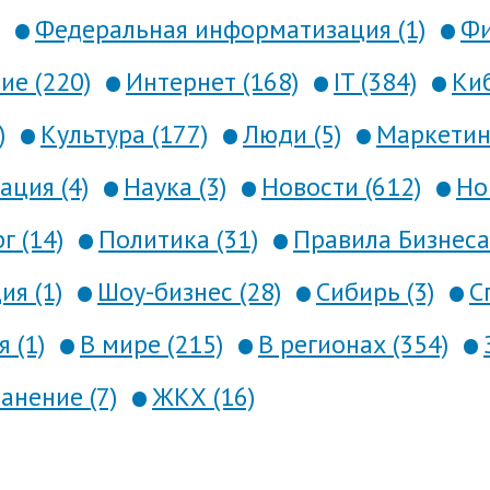
Федеральная информатизация (1)
Фи
е (220)
Интернет (168)
IT (384)
Киб
)
Культура (177)
Люди (5)
Маркетинг
ция (4)
Наука (3)
Новости (612)
Но
г (14)
Политика (31)
Правила Бизнеса 
я (1)
Шоу-бизнес (28)
Сибирь (3)
С
 (1)
В мире (215)
В регионах (354)
анение (7)
ЖКХ (16)