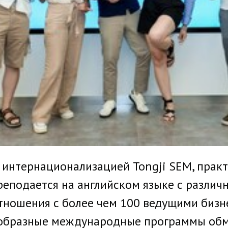
й интернационализацией Tongji SEM, прак
еподается на английском языке с различ
тношения с более чем 100 ведущими бизн
нообразные международные программы об