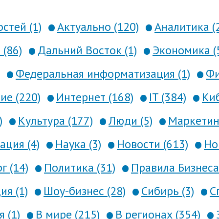
стей (1)
Актуально (120)
Аналитика (
 (86)
Дальний Восток (1)
Экономика (
Федеральная информатизация (1)
Фи
е (220)
Интернет (168)
IT (384)
Киб
)
Культура (177)
Люди (5)
Маркетинг
ция (4)
Наука (3)
Новости (613)
Но
г (14)
Политика (31)
Правила Бизнеса 
я (1)
Шоу-бизнес (28)
Сибирь (3)
С
 (1)
В мире (215)
В регионах (354)