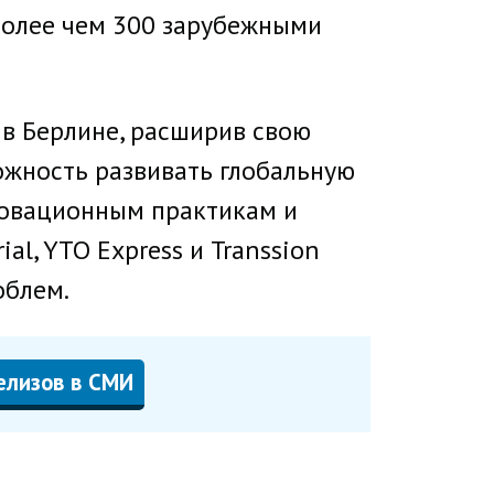
более чем 300 зарубежными
 в Берлине, расширив свою
ожность развивать глобальную
нновационным практикам и
ial, YTO Express и Transsion
облем.
елизов в СМИ