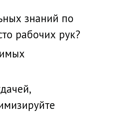
льных знаний по
сто рабочих рук?
димых
дачей,
тимизируйте