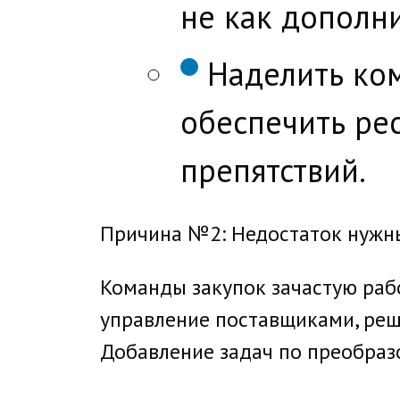
не как дополни
Наделить ко
обеспечить ре
препятствий.
Причина №2: Недостаток нужн
Команды закупок зачастую рабо
управление поставщиками, реш
Добавление задач по преобраз