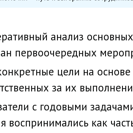
ративный анализ основных 
лан первоочередных мероп
конкретные цели на основе
етственных за их выполнени
затели с годовыми задачами
 воспринимались как часть