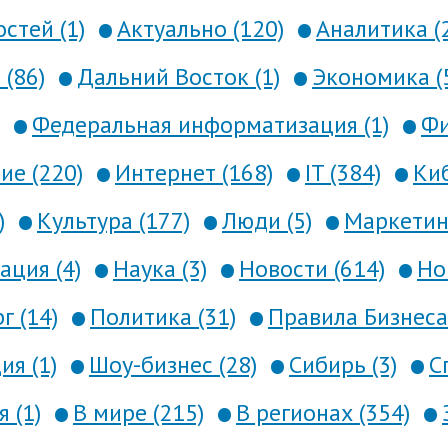
стей (1)
Актуально (120)
Аналитика (
 (86)
Дальний Восток (1)
Экономика (
Федеральная информатизация (1)
Фи
е (220)
Интернет (168)
IT (384)
Киб
)
Культура (177)
Люди (5)
Маркетинг
ция (4)
Наука (3)
Новости (614)
Но
г (14)
Политика (31)
Правила Бизнеса 
я (1)
Шоу-бизнес (28)
Сибирь (3)
С
 (1)
В мире (215)
В регионах (354)