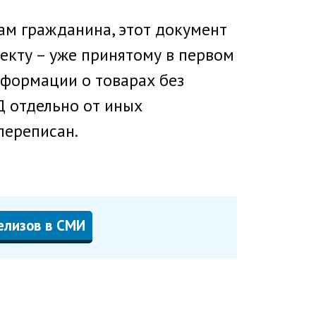
ам гражданина, этот документ
екту – уже принятому в первом
нформации о товарах без
Д отдельно от иных
переписан.
елизов в СМИ