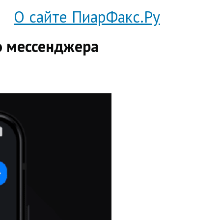
О сайте ПиарФакс.Ру
о мессенджера