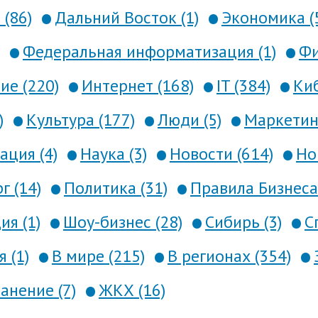
 (86)
Дальний Восток (1)
Экономика (
Федеральная информатизация (1)
Фи
е (220)
Интернет (168)
IT (384)
Киб
)
Культура (177)
Люди (5)
Маркетинг
ция (4)
Наука (3)
Новости (614)
Но
г (14)
Политика (31)
Правила Бизнеса 
я (1)
Шоу-бизнес (28)
Сибирь (3)
С
 (1)
В мире (215)
В регионах (354)
анение (7)
ЖКХ (16)