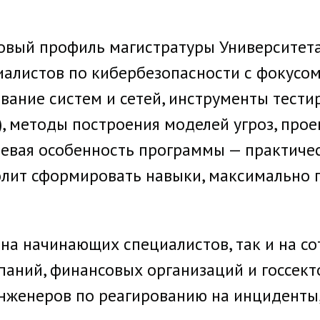
новый профиль магистратуры Университет
алистов по кибербезопасности с фокусом 
вание систем и сетей, инструменты тести
t), методы построения моделей угроз, про
евая особенность программы — практичес
зволит сформировать навыки, максимально
на начинающих специалистов, так и на с
аний, финансовых организаций и госсекто
инженеров по реагированию на инциденты