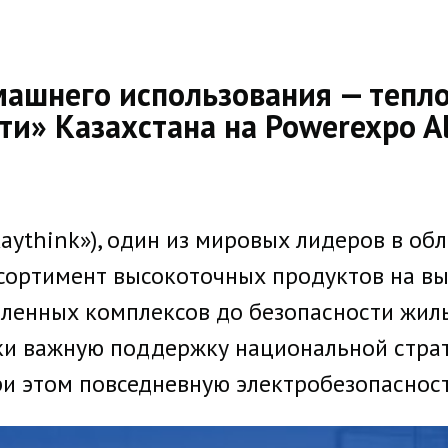
машнего использования — тепло
ути» Казахстана на Powerexpo A
(«Raythink»), один из мировых лидеров в 
ортимент высокоточных продуктов на выс
енных комплексов до безопасности жилы
ки важную поддержку национальной страт
ри этом повседневную электробезопасност