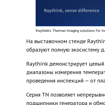
Raythink’s Thermal Imaging solutions for 
На выставочном стенде Raythi
образуют полную экосистему д
Raythink демонстрирует целый р
диапазоны измерения температ
проведения инспекций — от пл
Серия TN позволяет непрерывн
подшипники генератора и обмо