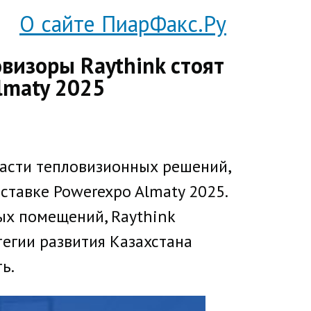
О сайте ПиарФакс.Ру
визоры Raythink стоят
lmaty 2025
области тепловизионных решений,
тавке Powerexpo Almaty 2025.
х помещений, Raythink
егии развития Казахстана
ь.