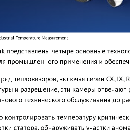
Industrial Temperature Measurement
nk представлены четыре основные технол
ля промышленного применения и обеспеч
яд тепловизоров, включая серии CX, IX, R
уры и разрешение, эти камеры отвечают
анового технического обслуживания до р
о контролировать температуру критическ
тки статора, обнаруживать участки анома