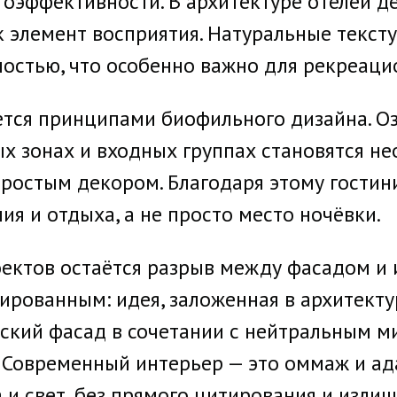
оэффективности. В архитектуре отелей де
к элемент восприятия. Натуральные текст
ностью, что особенно важно для рекреаци
ется принципами биофильного дизайна. О
ых зонах и входных группах становятся н
простым декором. Благодаря этому гости
ия и отдыха, а не просто место ночёвки.
ектов остаётся разрыв между фасадом и
рованным: идея, заложенная в архитекту
еский фасад в сочетании с нейтральным 
. Современный интерьер — это оммаж и ад
а и свет, без прямого цитирования и изл