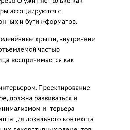
рево служит не только как
уры ассоциируются с
онных и бутик-форматов.
зеленённые крыши, внутренние
еотъемлемой частью
ница воспринимается как
 интерьером. Проектирование
ре, должна развиваться и
минимализмом интерьера
аптация локального контекста
ишних декоративных элементов.