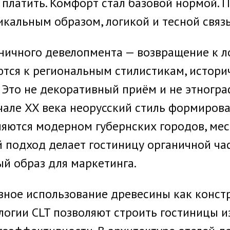
 платить. Комфорт стал базовой нормой.
кальным образом, логикой и тесной связ
ничного девелопмента — возвращение к л
тся к региональным стилистикам, истор
Это не декоративный приём и не этнограф
ачале XX века неорусский стиль формиро
вляются модерном губернских городов, ме
 подход делает гостиницу органичной час
й образ для маркетинга.
вное использование древесины как конст
логии CLT позволяют строить гостиницы 