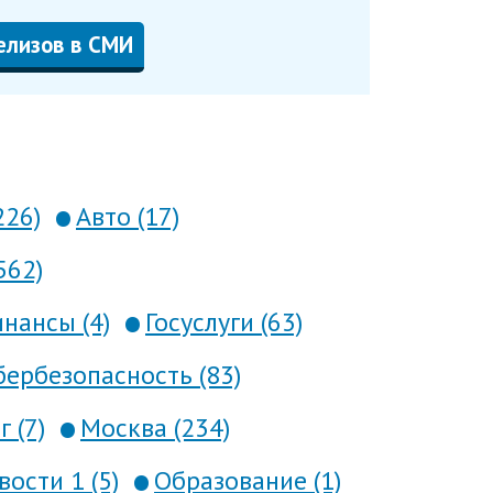
елизов в СМИ
226)
Авто (17)
562)
нансы (4)
Госуслуги (63)
ербезопасность (83)
 (7)
Москва (234)
вости 1 (5)
Образование (1)