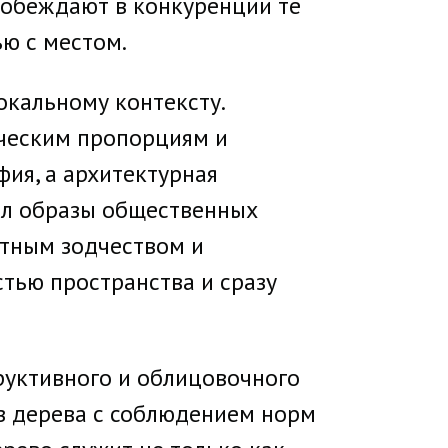
 Побеждают в конкуренции те
ью с местом.
окальному контексту.
ическим пропорциям и
ия, а архитектурная
вал образы общественных
стным зодчеством и
тью пространства и сразу
руктивного и облицовочного
из дерева с соблюдением норм