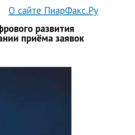
О сайте ПиарФакс.Ру
ифрового развития
ании приёма заявок