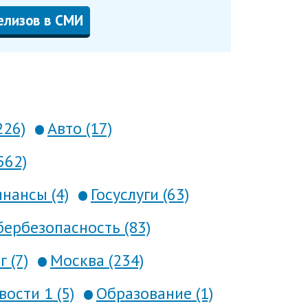
елизов в СМИ
226)
Авто (17)
562)
нансы (4)
Госуслуги (63)
ербезопасность (83)
 (7)
Москва (234)
вости 1 (5)
Образование (1)