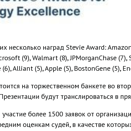
х несколько наград Stevie Award: Amazon 
icrosoft (9), Walmart (8), JPMorganChase (7), S
 (6), Alliant (5), Apple (5), BostonGene (5), E
оится на торжественном банкете во вторни
 Презентации будут транслироваться в пр
 участие более 1500 заявок от организаци
редним оценкам судей, в качестве которы