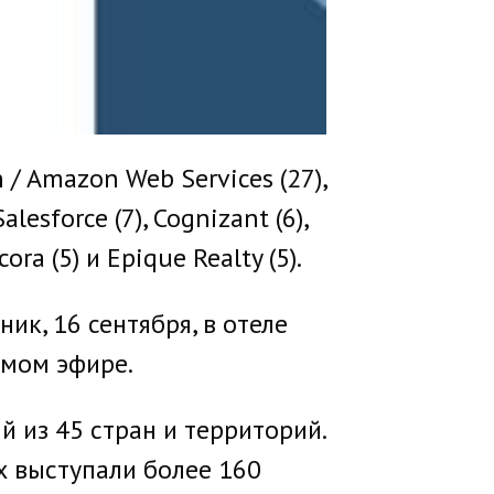
/ Amazon Web Services (27),
alesforce (7), Cognizant (6),
ncora (5) и Epique Realty (5).
к, 16 сентября, в отеле
ямом эфире.
й из 45 стран и территорий.
х выступали более 160