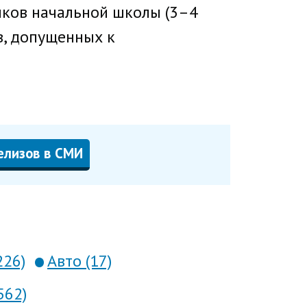
иков начальной школы (3–4
в, допущенных к
елизов в СМИ
226)
Авто (17)
562)