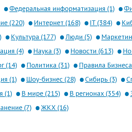
Федеральная информатизация (1)
Фи
е (220)
Интернет (168)
IT (384)
Киб
)
Культура (177)
Люди (5)
Маркетинг
ция (4)
Наука (3)
Новости (613)
Но
г (14)
Политика (31)
Правила Бизнеса 
я (1)
Шоу-бизнес (28)
Сибирь (3)
С
 (1)
В мире (215)
В регионах (354)
анение (7)
ЖКХ (16)