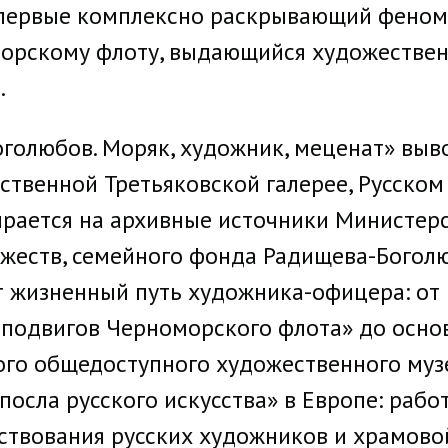
впервые комплексно раскрывающий феном
орскому флоту, выдающийся художествен
.
голюбов. Моряк, художник, меценат» выво
рственной Третьяковской галерее, Русско
ирается на архивные источники Министерс
жеств, семейного фонда Радищева-Богол
т жизненный путь художника-офицера: от
а подвигов Черноморского флота» до осн
ого общедоступного художественного муз
посла русского искусства» в Европе: рабо
твования русских художников и храмово