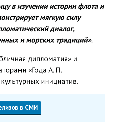
цу в изучении истории флота и
онстрирует мягкую силу
пломатический диалог,
енных и морских традиций»
.
убличная дипломатия» и
орами «Года А. П.
 культурных инициатив.
елизов в СМИ