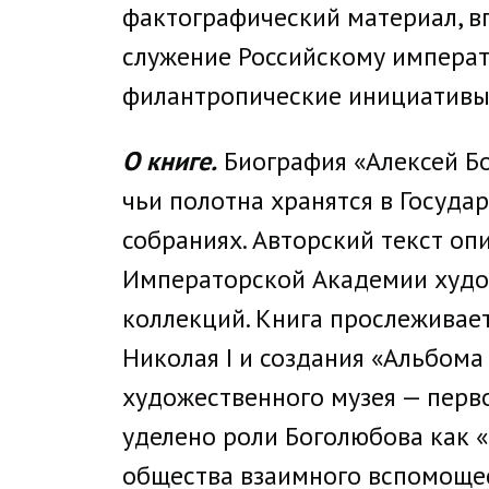
фактографический материал, 
служение Российскому императ
филантропические инициативы
О книге.
Биография «Алексей Бо
чьи полотна хранятся в Госуда
собраниях. Авторский текст оп
Императорской Академии худо
коллекций. Книга прослеживае
Николая I и создания «Альбом
художественного музея — перв
уделено роли Боголюбова как «
общества взаимного вспомощес