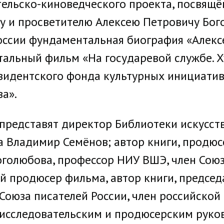
тельско-киноведческого проекта, посвящ
 и просветителю Алексею Петровичу Богол
оссии фундаментальная биография «Алекс
тальный фильм «На государевой службе. 
зидентского фонда культурных инициати
ва».
редставят директор Библиотеки искусств 
а Владимир Семёнов; автор книги, продюс
 Боголюбова, профессор НИУ ВШЭ, член Со
й продюсер фильма, автор книги, председ
 Союза писателей России, член российско
-исследовательским и продюсерским руко