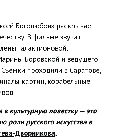
ксей Боголюбов» раскрывает
честву. В фильме звучат
лены Галактионовой,
 Марины Боровской и ведущего
 Съёмки проходили в Саратове,
гиналы картин, корабельные
ивов.
в культурную повестку — это
 роли русского искусства в
тева-Дворникова
,