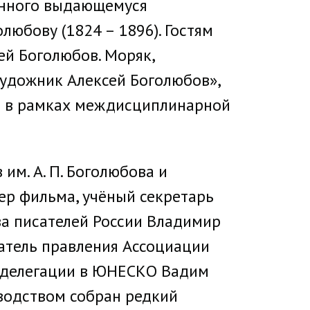
ённого выдающемуся
юбову (1824 – 1896). Гостям
ей Боголюбов. Моряк,
Художник Алексей Боголюбов»,
в в рамках междисциплинарной
им. А. П. Боголюбова и
ер фильма, учёный секретарь
юза писателей России Владимир
атель правления Ассоциации
й делегации в ЮНЕСКО Вадим
водством собран редкий