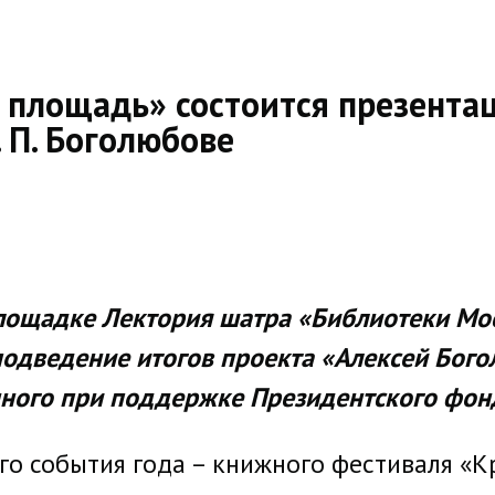
 площадь» состоится презента
 П. Боголюбове
площадке Лектория шатра «Библиотеки Мо
одведение итогов проекта «Алексей Бого
нного при поддержке Президентского фон
го события года – книжного фестиваля «К