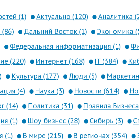
стей (1)
Актуально (120)
Аналитика (
 (86)
Дальний Восток (1)
Экономика (
Федеральная информатизация (1)
Фи
е (220)
Интернет (168)
IT (384)
Киб
)
Культура (177)
Люди (5)
Маркетинг
ция (4)
Наука (3)
Новости (614)
Но
г (14)
Политика (31)
Правила Бизнеса 
я (1)
Шоу-бизнес (28)
Сибирь (3)
С
 (1)
В мире (215)
В регионах (354)