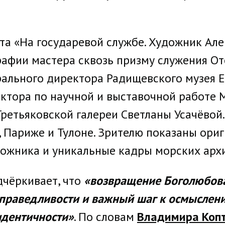
а «На государевой службе. Художник Але
афии мастера сквозь призму служения Оте
ального директора Радищевского музея Е
ектора по научной и выставочной работе
ретьяковской галереи Светланы Усачёвой.
 Париже и Тулоне. Зрителю показаны ори
дожника и уникальные кадры морских арх
чёркивает, что
«возвращение Боголюбова 
праведливости и важный шаг к осмыслению
дентичности»
. По словам
Владимира Коп