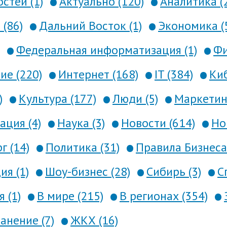
стей (1)
Актуально (120)
Аналитика (
 (86)
Дальний Восток (1)
Экономика (
Федеральная информатизация (1)
Фи
е (220)
Интернет (168)
IT (384)
Киб
)
Культура (177)
Люди (5)
Маркетинг
ция (4)
Наука (3)
Новости (614)
Но
г (14)
Политика (31)
Правила Бизнеса 
я (1)
Шоу-бизнес (28)
Сибирь (3)
С
 (1)
В мире (215)
В регионах (354)
анение (7)
ЖКХ (16)