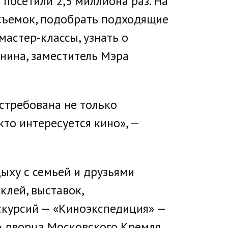
посетили 2,5 миллиона раз. На
 съемок, подобрать подходящие
мастер-классы, узнать о
унина, заместитель Мэра
стребована не только
кто интересуется кино», —
ыху с семьей и друзьями
клей, выставок,
скурсий — «Киноэкспедиция» —
 дворца Московского Кремля,