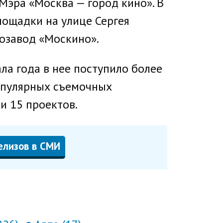
Мэра «Москва — город кино». В
лощадки на улице Сергея
нозавод «Москино».
ла года в нее поступило более
популярных съемочных
и 15 проектов.
елизов в СМИ