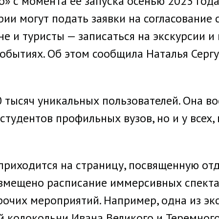
 с момента ее запуска осенью 2023 года 
рии могут подать заявки на согласование
е и туристы — записаться на экскурсии и 
событиях. Об этом сообщила Наталья Серг
 тысяч уникальных пользователей. Она во
тудентов профильных вузов, но и у всех, 
риходится на страницу, посвященную отд
азмещено расписание иммерсивных спекта
рочих мероприятий. Например, одна из эк
 колокольни Ивана Великого и Теремного