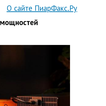
О сайте ПиарФакс.Ру
е мощностей