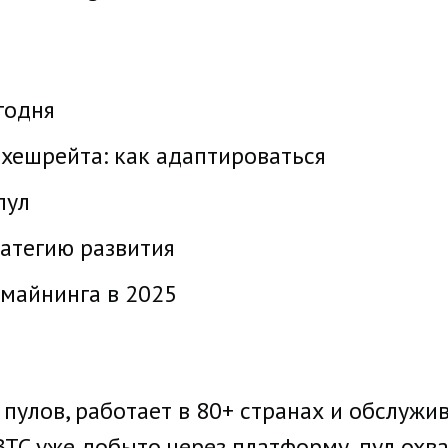
годня
хешрейта: как адаптироваться
пул
атегию развития
 майнинга в 2025
пулов, работает в 80+ странах и обслужи
 BTC уже добыто через платформу, пул ох