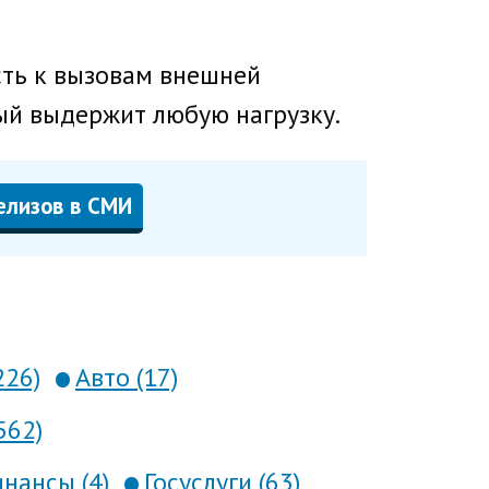
сть к вызовам внешней
ый выдержит любую нагрузку.
елизов в СМИ
226)
Авто (17)
562)
нансы (4)
Госуслуги (63)