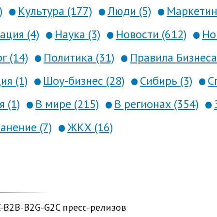
)
Культура (177)
Люди (5)
Маркетинг
ция (4)
Наука (3)
Новости (612)
Но
г (14)
Политика (31)
Правила Бизнеса 
я (1)
Шоу-бизнес (28)
Сибирь (3)
С
 (1)
В мире (215)
В регионах (354)
анение (7)
ЖКХ (16)
C-B2B-B2G-G2C пресс-релизов