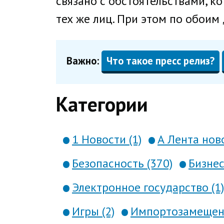
связано с обстоятельствами, к
тех же лиц. При этом по обоим
Важно:
Что такое пресс релиз?
Категории
1 Новости (1)
А Лента ново
Безопасность (370)
Бизнес
Электронное государство (1)
Игры (2)
Импортозамещени