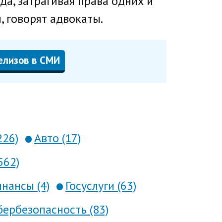
да, затрагивая права одних и
, говорят адвокаты.
елизов в СМИ
226)
Авто (17)
562)
нансы (4)
Госуслуги (63)
ербезопасность (83)