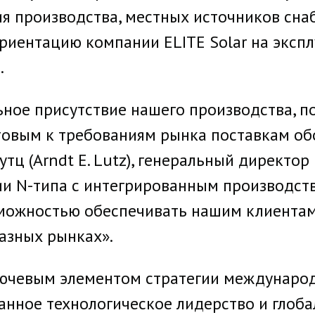
ия производства, местных источников сна
ориентацию компании ELITE Solar на эксп
.
льное присутствие нашего производства, 
овым к требованиям рынка поставкам об
утц (Arndt E. Lutz), генеральный директор 
ии N-типа с интегрированным производст
можностью обеспечивать нашим клиентам
азных рынках».
лючевым элементом стратегии международ
анное технологическое лидерство и глоб