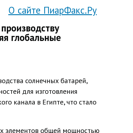
О сайте ПиарФакс.Ру
 производству
ряя глобальные
водства солнечных батарей,
ностей для изготовления
го канала в Египте, что стало
ых элементов общей мощностью