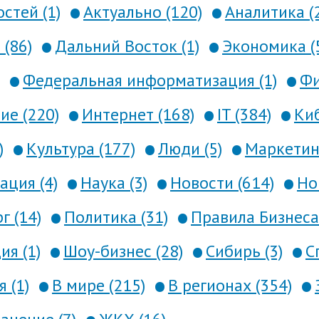
стей (1)
Актуально (120)
Аналитика (
 (86)
Дальний Восток (1)
Экономика (
Федеральная информатизация (1)
Фи
е (220)
Интернет (168)
IT (384)
Киб
)
Культура (177)
Люди (5)
Маркетинг
ция (4)
Наука (3)
Новости (614)
Но
г (14)
Политика (31)
Правила Бизнеса 
я (1)
Шоу-бизнес (28)
Сибирь (3)
С
 (1)
В мире (215)
В регионах (354)