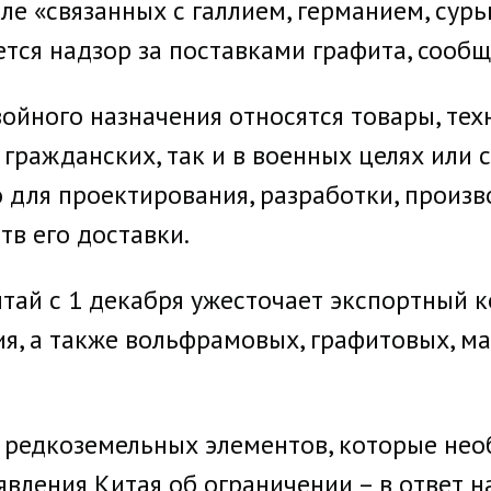
сле «связанных с галлием, германием, су
тся надзор за поставками графита, сообщ
войного назначения относятся товары, тех
 гражданских, так и в военных целях или
о для проектирования, разработки, произ
тв его доставки.
итай с 1 декабря ужесточает экспортный 
ия, а также вольфрамовых, графитовых, 
р редкоземельных элементов, которые не
явления Китая об ограничении – в ответ н