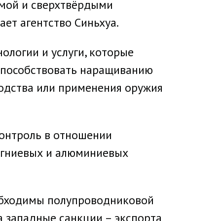
рьмой и сверхтвёрдыми
ает агентство Синьхуа.
нологии и услуги, которые
 способствовать наращиванию
водства или применения оружия
контроль в отношении
магниевых и алюминиевых
обходимы полупроводниковой
а западные санкции – экспорта