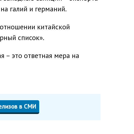
а галий и германий.
в отношении китайской
рный список».
я – это ответная мера на
елизов в СМИ