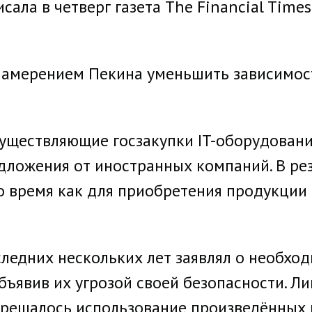
исала в четверг газета The Financial Tim
намерением Пекина уменьшить зависимос
уществляющие госзакупки IT-оборудовани
ложения от иностранных компаний. В рез
то время как для приобретения продукции
ледних нескольких лет заявлял о необход
объявив их угрозой своей безопасности. Л
прещалось использование произведённых 