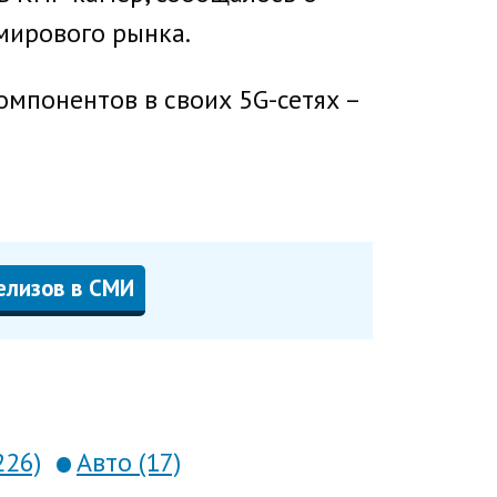
мирового рынка.
омпонентов в своих 5G-сетях –
елизов в СМИ
226)
Авто (17)