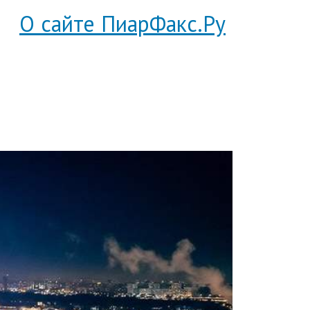
О сайте ПиарФакс.Ру